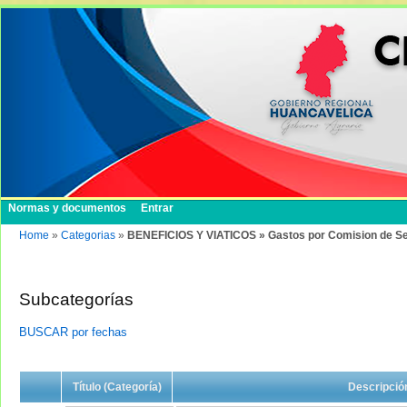
Normas y documentos
Entrar
Home
»
Categorias
»
BENEFICIOS Y VIATICOS » Gastos por Comision de Se
Subcategorías
BUSCAR por fechas
Título (Categoría)
Descripció