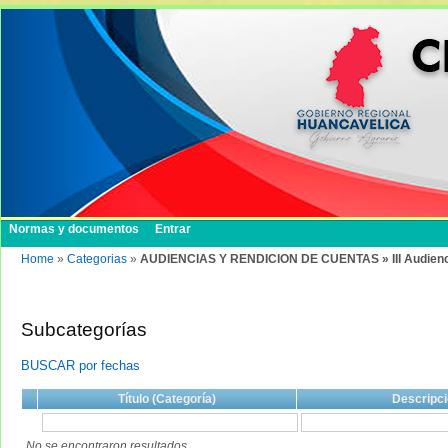
Normas y documentos
Entrar
Home
»
Categorias
»
AUDIENCIAS Y RENDICION DE CUENTAS » III Audienci
Subcategorías
BUSCAR por fechas
Título (Categoría)
Descripci
No se encontraron resultados.