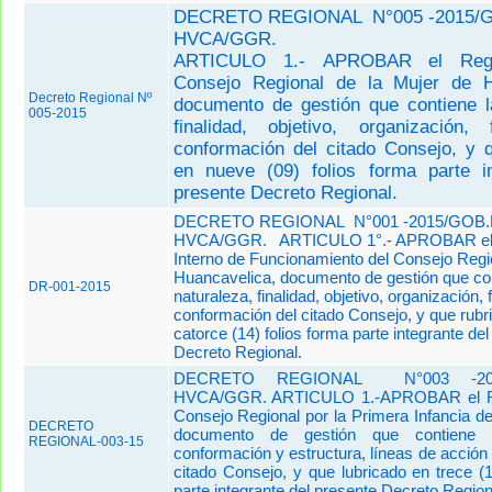
DECRETO REGIONAL N°005 -2015/
HVCA/GGR.
ARTICULO 1.-
APROBAR el Regl
Consejo Regional de la Mujer de
Decreto Regional Nº
documento de gestión que contiene l
005-2015
finalidad, objetivo, organización,
co
nformación del citado Consejo, y 
en nueve (09) folios forma parte in
presente De
creto Regional.
DECRETO REGIONAL N°001 -2015/GOB
HVCA/GGR. ARTICULO 1°.- APROBAR el
Interno de Funcionamiento del Consejo Regi
Huancavelica, documento de gestión que con
DR-001-2015
naturaleza, finalidad, objetivo, organización,
conformación del citado Consejo, y que rubr
catorce (14) folios forma parte integrante de
Decreto Regional.
DECRETO REGIONAL N°003 -201
HVCA/GGR. ARTICULO 1.-APROBAR el Re
Consejo Regional por la Primera Infancia d
DECRETO
documento de gestión que contiene l
REGIONAL-003-15
conformación y estructura, líneas de acción 
citado Consejo, y que lubricado en trece (1
parte integrante del presente Decreto Region