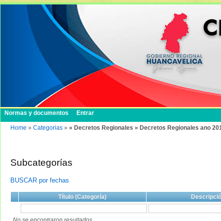
Normas y documentos
Entrar
Home
»
Categorias
»
» Decretos Regionales » Decretos Regionales ano 20
Subcategorías
BUSCAR por fechas
Título (Categoría)
Descripci
No se encontraron resultados.