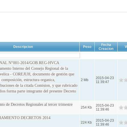
Fecha
Descripcion
Peso
V
Creacion
AL N°001-2014/GOB.REG-HVCA
ento Interno del Consejo Regional de la
velica - COREJUH, documento de gestión que
2015-04-23
, composición, estructura organica,
2 Mb
11:39:47
ibuciones de la citada Comision, y que rubricado
olios forma parte integrante del presente Decreto
to de Decretos Regionales al tercer trimestre
2015-04-23
254 Kb
11:39:46
RAMIENTO DECRETOS 2014
2015-04-23
224 Kb
11:39:46