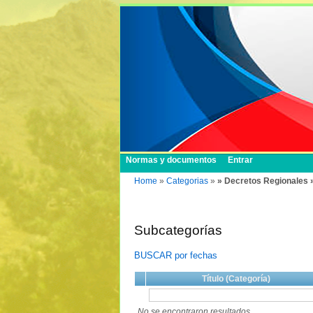
Normas y documentos
Entrar
Home
»
Categorias
»
» Decretos Regionales 
Subcategorías
BUSCAR por fechas
Título (Categoría)
No se encontraron resultados.