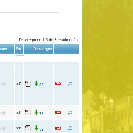
Desplegando 1-3 de 3 resultado(s).
otos
Ext.
Descargas
pdf
88
pdf
78
pdf
52