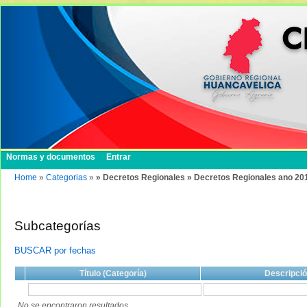
Normas y documentos
Entrar
Home
»
Categorias
»
» Decretos Regionales » Decretos Regionales ano 20
Subcategorías
BUSCAR por fechas
Título (Categoría)
Descripci
No se encontraron resultados.