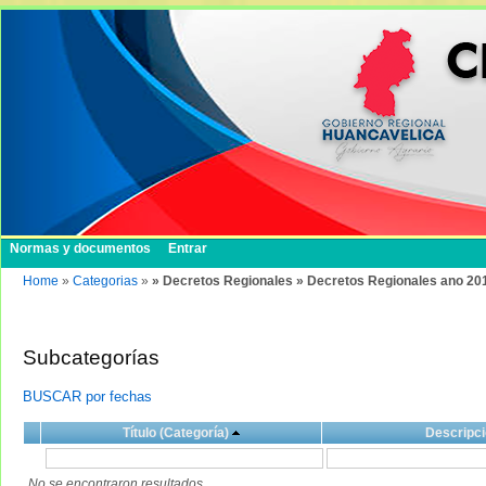
Normas y documentos
Entrar
Home
»
Categorias
»
» Decretos Regionales » Decretos Regionales ano 20
Subcategorías
BUSCAR por fechas
Título (Categoría)
Descripci
No se encontraron resultados.