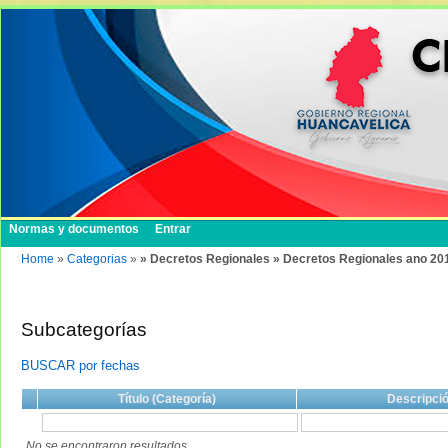
Normas y documentos
Entrar
Home
»
Categorias
»
» Decretos Regionales » Decretos Regionales ano 20
Subcategorías
BUSCAR por fechas
Título (Categoría)
Descripci
No se encontraron resultados.