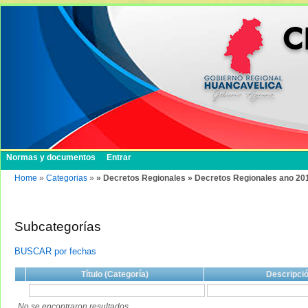
Normas y documentos
Entrar
Home
»
Categorias
»
» Decretos Regionales » Decretos Regionales ano 20
Subcategorías
BUSCAR por fechas
Título (Categoría)
Descripci
No se encontraron resultados.