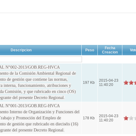
Fecha
Descripcion
Peso
Vot
Creacion
L N°002-2013/GOB.REG-HVCA
nto de la Comisión Ambiental Regional de
to de gestión que contiene las normas,
2015-04-23
197 Kb
11:40:20
a interna, funcionamiento, atribuciones y
tada Comisión, y que rubricado en cinco (OS)
egrante del presente Decreto Regional.
L N°001-2013/GOB.REG-HVCA
to Interno de Organización y Funciones del
2015-04-23
Trabajo y Promoción del Empleo de
178 Kb
11:40:20
to de gestión que rubricado en dieciséis (16)
egrante del presente Decreto Regional.