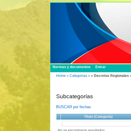
Normas y documentos
Entrar
Home
»
Categorias
»
» Decretos Regionales 
Subcategorías
BUSCAR por fechas
Título (Categoría)
No se encontraron resultados.