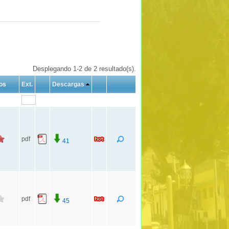
Desplegando 1-2 de 2 resultado(s).
os
Ext.
Descargas
pdf
41
pdf
45