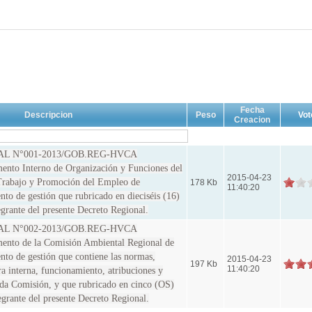
Fecha
Descripcion
Peso
Vot
Creacion
L N°001-2013/GOB.REG-HVCA
to Interno de Organización y Funciones del
2015-04-23
Trabajo y Promoción del Empleo de
178 Kb
11:40:20
to de gestión que rubricado en dieciséis (16)
egrante del presente Decreto Regional.
L N°002-2013/GOB.REG-HVCA
nto de la Comisión Ambiental Regional de
to de gestión que contiene las normas,
2015-04-23
197 Kb
11:40:20
a interna, funcionamiento, atribuciones y
tada Comisión, y que rubricado en cinco (OS)
egrante del presente Decreto Regional.