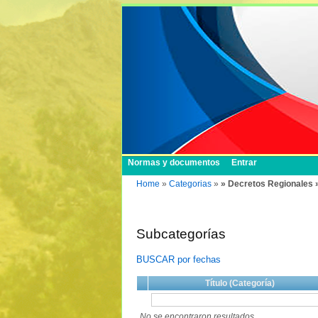
Normas y documentos
Entrar
Home
»
Categorias
»
» Decretos Regionales 
Subcategorías
BUSCAR por fechas
Título (Categoría)
No se encontraron resultados.