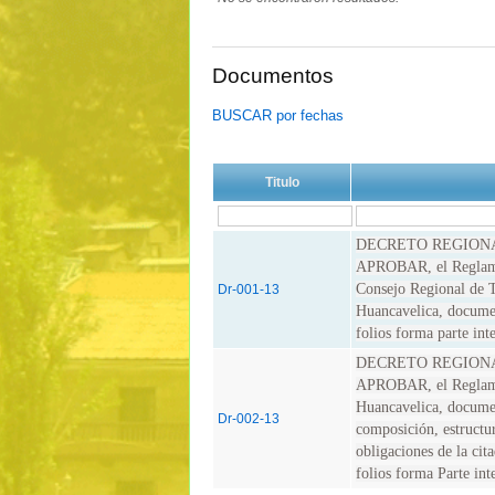
Documentos
BUSCAR por fechas
Titulo
DECRETO REGIONA
APROBAR, el Reglamen
Consejo Regional de 
Dr-001-13
Huancavelica, documen
folios forma parte int
DECRETO REGIONA
APROBAR, el Reglame
Huancavelica, documen
Dr-002-13
composición, estructur
obligaciones de la ci
folios forma Parte int