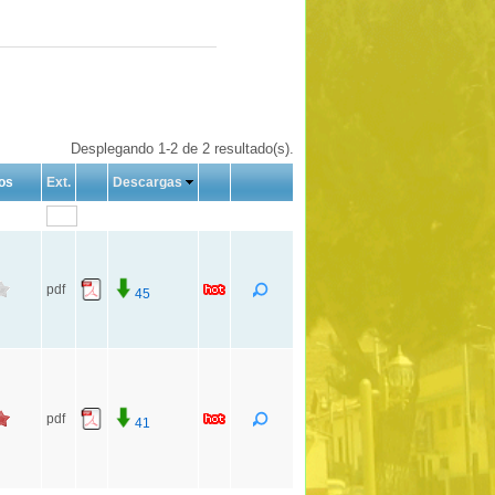
Desplegando 1-2 de 2 resultado(s).
os
Ext.
Descargas
pdf
45
pdf
41