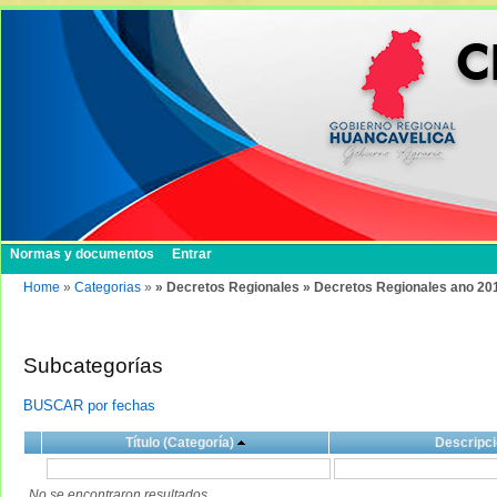
Normas y documentos
Entrar
Home
»
Categorias
»
» Decretos Regionales » Decretos Regionales ano 20
Subcategorías
BUSCAR por fechas
Título (Categoría)
Descripci
No se encontraron resultados.