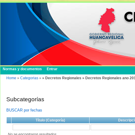
Normas y documentos
Entrar
Home
»
Categorias
»
» Decretos Regionales » Decretos Regionales ano 20
Subcategorías
BUSCAR por fechas
Título (Categoría)
Descripci
No se encontraron resultados.