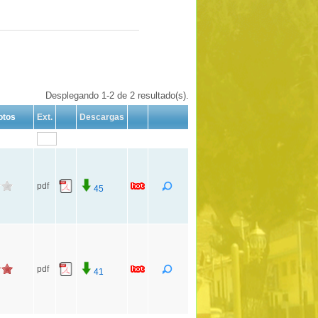
Desplegando 1-2 de 2 resultado(s).
otos
Ext.
Descargas
pdf
45
pdf
41