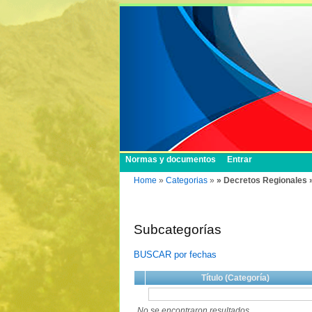
Normas y documentos
Entrar
Home
»
Categorias
»
» Decretos Regionales 
Subcategorías
BUSCAR por fechas
Título (Categoría)
No se encontraron resultados.