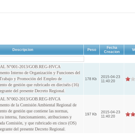
Fecha
Descripcion
Peso
V
Creacion
L N°001-2013/GOB.REG-HVCA
nto Interno de Organización y Funciones del
2015-04-23
 Trabajo y Promoción del Empleo de
178 Kb
11:40:20
to de gestión que rubricado en dieciséis (16)
tegrante del presente Decreto Regional.
L N°002-2013/GOB.REG-HVCA
nto de la Comisión Ambiental Regional de
nto de gestión que contiene las normas,
2015-04-23
197 Kb
11:40:20
ra interna, funcionamiento, atribuciones y
tada Comisión, y que rubricado en cinco (OS)
tegrante del presente Decreto Regional.