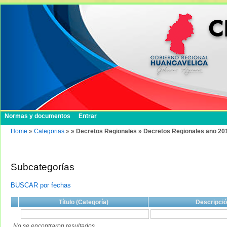
Normas y documentos
Entrar
Home
»
Categorias
»
» Decretos Regionales » Decretos Regionales ano 20
Subcategorías
BUSCAR por fechas
Título (Categoría)
Descripci
No se encontraron resultados.