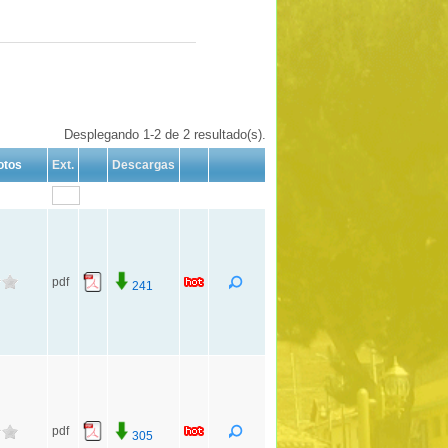
Desplegando 1-2 de 2 resultado(s).
otos
Ext.
Descargas
pdf
241
pdf
305