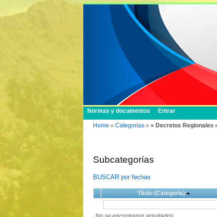
Normas y documentos
Entrar
Home
»
Categorias
»
» Decretos Regionales 
Subcategorías
BUSCAR por fechas
Título (Categoría)
No se encontraron resultados.