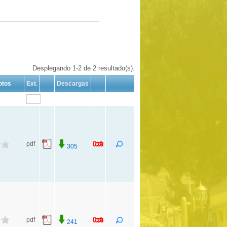
Desplegando 1-2 de 2 resultado(s).
otos
Ext.
Descargas
pdf
305
pdf
241