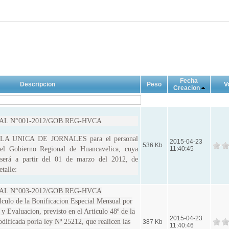
Fecha
Descripcion
Peso
V
Creacion
L N°001-2012/GOB.REG-HVCA
A UNICA DE JORNALES para el personal
2015-04-23
536 Kb
el Gobierno Regional de Huancavelica, cuya
11:40:45
 será a partir del 01 de marzo del 2012, de
etalle:
L N°003-2012/GOB.REG-HVCA
ulo de la Bonificacion Especial Mensual por
y Evaluacion, previsto en el Articulo 48º de la
2015-04-23
dificada porla ley Nº 25212, que realicen las
387 Kb
11:40:46