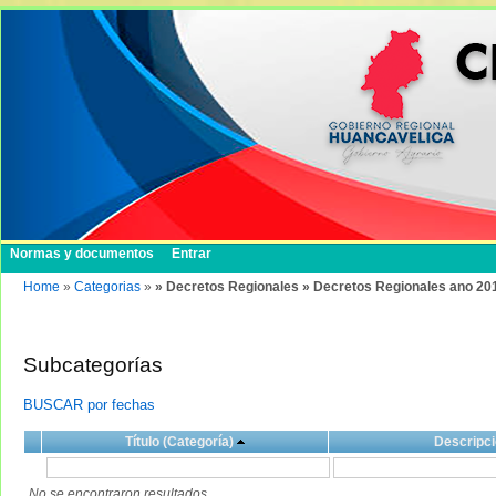
Normas y documentos
Entrar
Home
»
Categorias
»
» Decretos Regionales » Decretos Regionales ano 20
Subcategorías
BUSCAR por fechas
Título (Categoría)
Descripci
No se encontraron resultados.