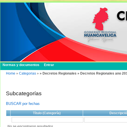
Normas y documentos
Entrar
Home
»
Categorias
»
» Decretos Regionales » Decretos Regionales ano 20
Subcategorías
BUSCAR por fechas
Título (Categoría)
Descripci
No se encontraron resultados.