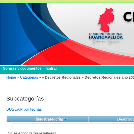
Normas y documentos
Entrar
Home
»
Categorias
»
» Decretos Regionales » Decretos Regionales ano 20
Subcategorías
BUSCAR por fechas
Título (Categoría)
Descripci
No se encontraron resultados.