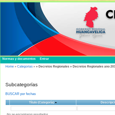
Normas y documentos
Entrar
Home
»
Categorias
»
» Decretos Regionales » Decretos Regionales ano 20
Subcategorías
BUSCAR por fechas
Título (Categoría)
Descripci
No se encontraron resultados.