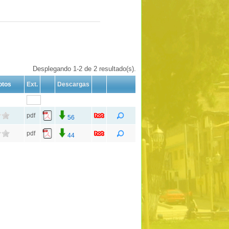
Desplegando 1-2 de 2 resultado(s).
otos
Ext.
Descargas
pdf
56
pdf
44