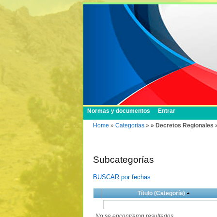
Normas y documentos
Entrar
Home
»
Categorias
»
» Decretos Regionales 
Subcategorías
BUSCAR por fechas
Título (Categoría)
No se encontraron resultados.