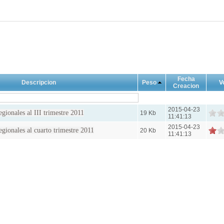
Fecha
Descripcion
Peso
V
Creacion
2015-04-23
gionales al III trimestre 2011
19 Kb
11:41:13
2015-04-23
gionales al cuarto trimestre 2011
20 Kb
11:41:13