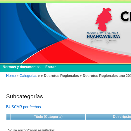
Normas y documentos
Entrar
Home
»
Categorias
»
» Decretos Regionales » Decretos Regionales ano 20
Subcategorías
BUSCAR por fechas
Título (Categoría)
Descripci
No se encontraron resultados.