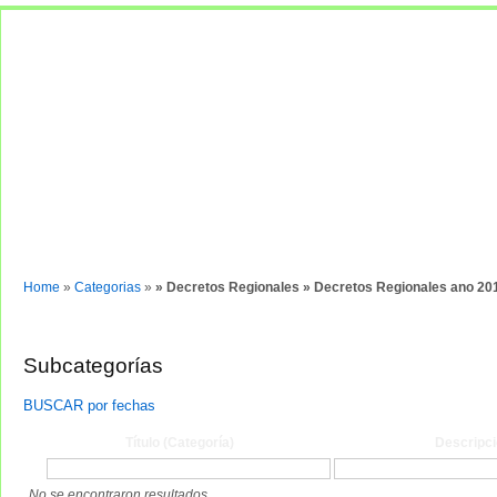
Normas y documentos
Entrar
Home
»
Categorias
»
» Decretos Regionales » Decretos Regionales ano 20
Subcategorías
BUSCAR por fechas
Título (Categoría)
Descripci
No se encontraron resultados.