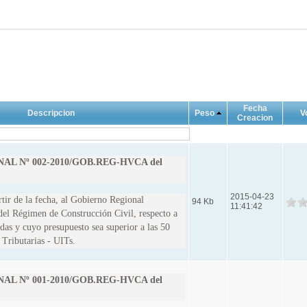
Fecha
Descripcion
Peso
V
Creacion
L Nº 002-2010/GOB.REG-HVCA del
2015-04-23
r de la fecha, al Gobierno Regional
94 Kb
11:41:42
del Régimen de Construcción Civil, respecto a
adas y cuyo presupuesto sea superior a las 50
Tributarias - UITs.
L Nº 001-2010/GOB.REG-HVCA del