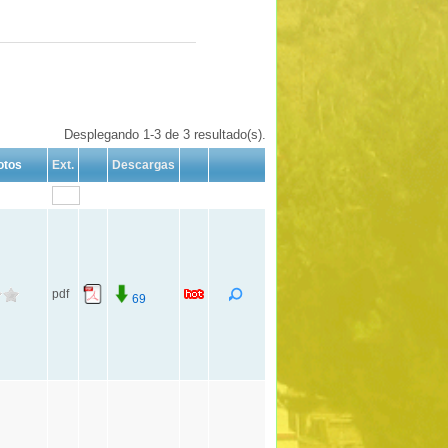
Desplegando 1-3 de 3 resultado(s).
otos
Ext.
Descargas
pdf
69