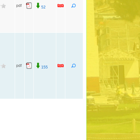
pdf
52
pdf
155