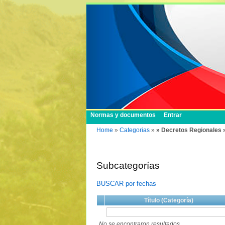
Normas y documentos
Entrar
Home
»
Categorias
»
» Decretos Regionales 
Subcategorías
BUSCAR por fechas
Título (Categoría)
No se encontraron resultados.