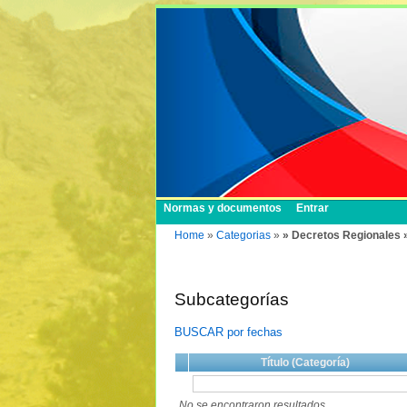
Normas y documentos
Entrar
Home
»
Categorias
»
» Decretos Regionales 
Subcategorías
BUSCAR por fechas
Título (Categoría)
No se encontraron resultados.