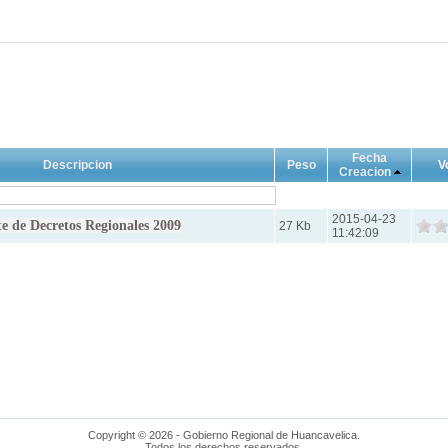
Fecha
Descripcion
Peso
V
Creacion
2015-04-23
 de Decretos Regionales 2009
27 Kb
11:42:09
Copyright © 2026 - Gobierno Regional de Huancavelica.
Todos los derechos reservados.