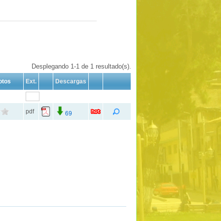
Desplegando 1-1 de 1 resultado(s).
otos
Ext.
Descargas
pdf
69