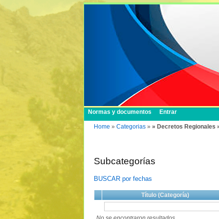
Normas y documentos
Entrar
Home
»
Categorias
»
» Decretos Regionales 
Subcategorías
BUSCAR por fechas
Título (Categoría)
No se encontraron resultados.