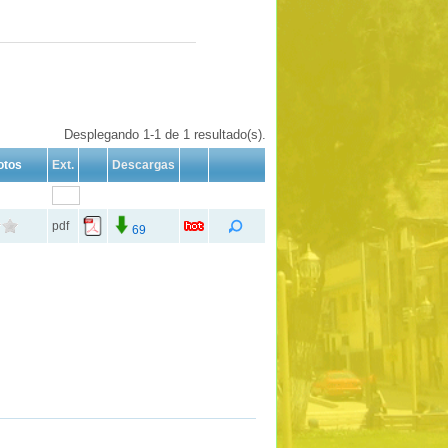
Desplegando 1-1 de 1 resultado(s).
otos
Ext.
Descargas
pdf
69