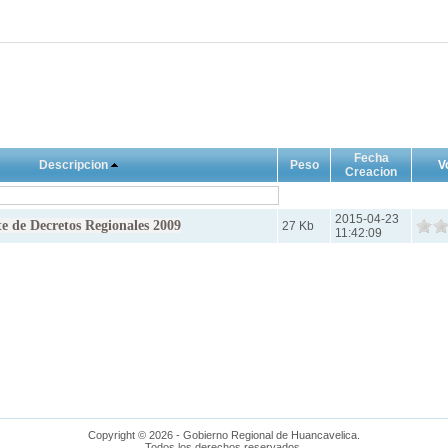
Fecha
Descripcion
Peso
V
Creacion
2015-04-23
 de Decretos Regionales 2009
27 Kb
11:42:09
Copyright © 2026 - Gobierno Regional de Huancavelica.
Todos los derechos reservados.