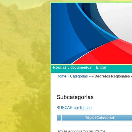
Normas y documentos
Entrar
Home
»
Categorias
»
» Decretos Regionales 
Subcategorías
BUSCAR por fechas
Título (Categoría)
No se encontraron resultados.