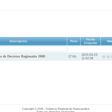
Fecha
Descripcion
Peso
Vot
Creacion
2015-04-23
 de Decretos Regionales 2008
27 Kb
11:42:38
Copyright © 2026 - Gobierno Regional de Huancavelica.
Todos los derechos reservados.