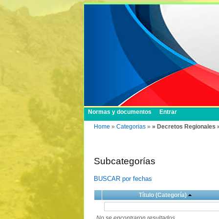
Normas y documentos
Entrar
Home
»
Categorias
»
» Decretos Regionales 
Subcategorías
BUSCAR por fechas
Título (Categoría)
No se encontraron resultados.