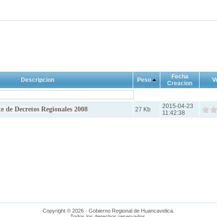
Fecha
Descripcion
Peso
V
Creacion
2015-04-23
 de Decretos Regionales 2008
27 Kb
11:42:38
Copyright © 2026 - Gobierno Regional de Huancavelica.
Todos los derechos reservados.