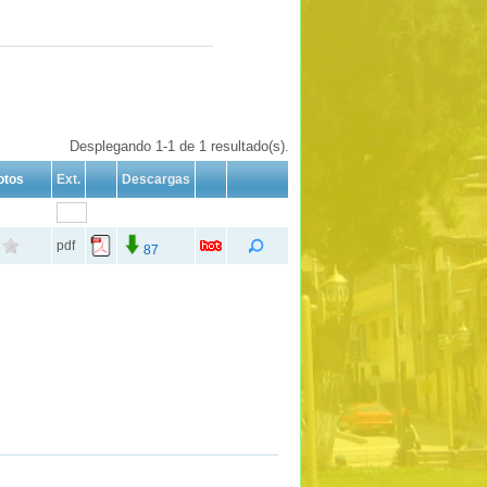
Desplegando 1-1 de 1 resultado(s).
otos
Ext.
Descargas
pdf
87