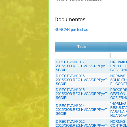
Documentos
BUSCAR por fechas
Titulo
DIRECTIVA Nº 017 -
LINEAMI
2015/GOB.REG.HVCA/GRPPyAT-
EN EL P
SGDIEI
GOBIERN
DIRECTIVA Nº 016 -
NORMAS
2015/GOB.REG.HVCA/GRPPyAT-
SOLICIlT
SGDIEI
EL GOBIE
DIRECTIVA Nº 015 -
PROCEDIM
2015/GOB.REG.HVCA/GRPPyAT-
GESTIÓN
SGDIEI
GOBIERN
"NORMAS
DIRECTIVA Nº 014 -
RESULTAD
2015/GOB.REG.HVCA/GRPPyAT-
PARA LA 
SGDIEI
HUANCAV
DIRECTIVA Nº 012 -
NORMAS 
2015/GOB.REG.HVCA/GRPPyAT-
CONTROL