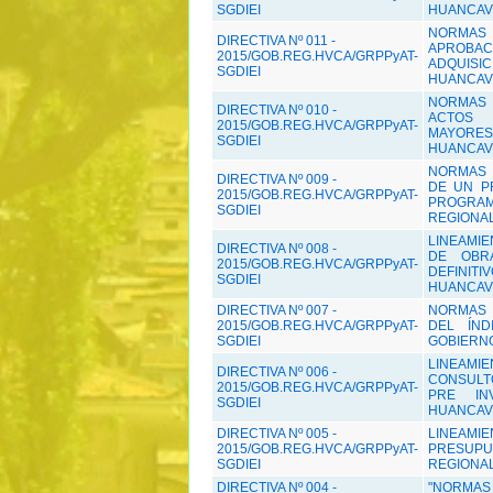
SGDIEI
HUANCAV
NORMAS 
DIRECTIVA Nº 011 -
APROBAC
2015/GOB.REG.HVCA/GRPPyAT-
ADQUIS
SGDIEI
HUANCAV
NORMAS 
DIRECTIVA Nº 010 -
ACTOS 
2015/GOB.REG.HVCA/GRPPyAT-
MAYORE
SGDIEI
HUANCAV
NORMAS 
DIRECTIVA Nº 009 -
DE UN P
2015/GOB.REG.HVCA/GRPPyAT-
PROGRAM
SGDIEI
REGIONAL
LINEAMIE
DIRECTIVA Nº 008 -
DE OBR
2015/GOB.REG.HVCA/GRPPyAT-
DEFINI
SGDIEI
HUANCAV
DIRECTIVA Nº 007 -
NORMAS 
2015/GOB.REG.HVCA/GRPPyAT-
DEL ÍND
SGDIEI
GOBIERN
LINEAMIE
DIRECTIVA Nº 006 -
CONSULT
2015/GOB.REG.HVCA/GRPPyAT-
PRE IN
SGDIEI
HUANCAV
DIRECTIVA Nº 005 -
LINEAMI
2015/GOB.REG.HVCA/GRPPyAT-
PRESUP
SGDIEI
REGIONAL
DIRECTIVA Nº 004 -
"NORMAS