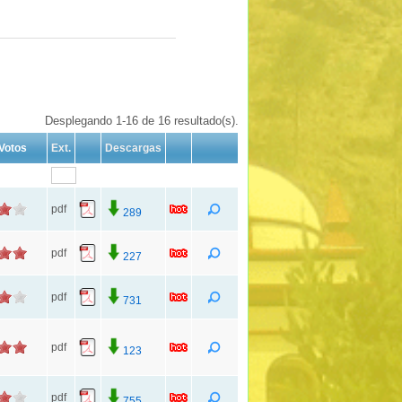
Desplegando 1-16 de 16 resultado(s).
Votos
Ext.
Descargas
pdf
289
pdf
227
pdf
731
pdf
123
pdf
755