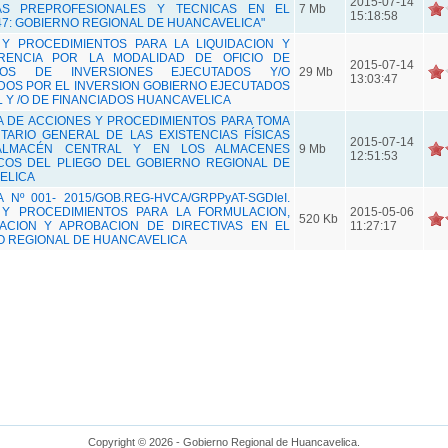
2015-07-14
AS PRE­PROFESIONALES Y TECNICAS EN EL
7 Mb
15:18:58
47: GOBIERNO REGIONAL DE HUANCAVELICA"
Y PROCEDIMIENTOS PARA LA LIQUIDACION Y
RENCIA POR LA MODALIDAD DE OFICIO DE
2015-07-14
TOS DE INVERSIONES EJECUTADOS Y/O
29 Mb
13:03:47
DOS POR EL INVERSION GOBIERNO EJECUTADOS
 Y /O DE FINANCIADOS HUANCAVELICA
A DE ACCIONES Y PROCEDIMIENTOS PARA TOMA
TARIO GENERAL DE LAS EXISTENCIAS FÍSICAS
2015-07-14
ALMACÉN CENTRAL Y EN LOS ALMACENES
9 Mb
12:51:53
ICOS DEL PLIEGO DEL GOBIERNO REGIONAL DE
ELICA
A Nº 001- 2015/GOB.REG-HVCA/GRPPyAT-SGDIeI.
Y PROCEDIMIENTOS PARA LA FORMULACION,
2015-05-06
520 Kb
ZACION Y APROBACION DE DIRECTIVAS EN EL
11:27:17
O REGIONAL DE HUANCAVELICA
Copyright © 2026 - Gobierno Regional de Huancavelica.