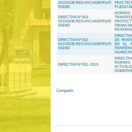
2015/GOB.REG.HVCA/GRPPyAT-
PRACTIC
SGDIEI
PLIEGO 4
NORMAS 
DIRECTIVA Nº 003 -
TRANSFE
2015/GOB.REG.HVCA/GRPPyAT-
PROYEC
SGDIEI
FINANCIA
REGIONAL
DIRECTIV
DIRECTIVA Nº 002 -
DE INVEN
2015/GOB.REG.HVCA/GRPPyAT-
EN EL 
SGDIEI
PERIFÉR
HUANCAV
DIRECTIV
NORMAS 
DIRECTIVA Nº 001- 2015
ACTUALI
GOBIERN
Compartir