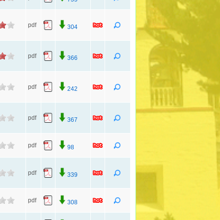
pdf
304
pdf
366
pdf
242
pdf
367
pdf
98
pdf
339
pdf
308