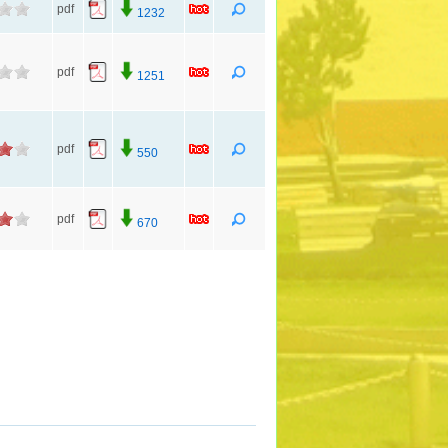
pdf
1232
pdf
1251
pdf
550
pdf
670