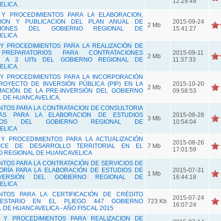
12:29:49
ELICA.
Y PROCEDIMIENTOS PARA LA ELABORACION,
ION Y PUBLICACION DEL PLAN ANUAL DE
2015-09-24
2 Mb
ICIONES DEL GOBIERNO REGIONAL DE
15:41:27
ELICA.
Y PROCEDIMIENTOS PARA LA REALIZACIÓN DE
PREPARATORIOS PARA CONTRATACIONES
2015-09-11
2 Mb
S A 3 UITs DEL GOBIERNO REGIONAL DE
11:37:33
ELICA.
Y PROCEDIMIENTOS PARA LA INCORPORACIÓN
ROYECTO DE INVERSIÓN PÚBLICA (PIP) EN LA
2015-10-20
2 Mb
ACIÓN DE LA PRE-INVERSIÓN DEL GOBIERNO
09:58:53
 DE HUANCAVELICA.
NTOS PARA LA CONTRATACION DE CONSULTORIA
AS PARA LA ELABORACION DE ESTUDIOS
2015-08-28
3 Mb
TIVOS DEL GOBIERNO REGIONAL DE
10:54:04
ELICA
Y PROCEDIMIENTOS PARA LA ACTUALIZACIÓN
2015-08-26
ICE DE DESARROLLO TERRITORIAL EN EL
7 Mb
17:01:59
O REGIONAL DE HUANCAVELICA
NTOS PARA LA CONTRATACIÓN DE SERVICIOS DE
ORÍA PARA LA ELABORACIÓN DE ESTUDIOS DE
2015-07-31
1 Mb
VERSIÓN DEL GOBIERNO REGIONAL DE
16:44:18
ELICA
ENTOS PARA LA CERTIFICACIÓN DE CRÉDITO
2015-07-24
UESTARIO EN EL PLIEGO 447 GOBIERNO
723 Kb
16:07:24
 DE HUANCAVELICA - AÑO FISCAL 2015
 Y PROCEDIMIENTOS PARA REALIZACION DE