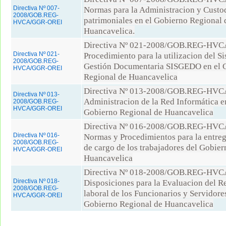
Directiva Nº 007-
Normas para la Administracion y Custod
2008/GOB.REG-
patrimoniales en el Gobierno Regional 
HVCA/GGR-OREI
Huancavelica.
Directiva Nº 021-2008/GOB.REG-HV
Directiva Nº 021-
Procedimiento para la utilizacion del S
2008/GOB.REG-
Gestión Documentaria SISGEDO en el 
HVCA/GGR-OREI
Regional de Huancavelica
Directiva Nº 013-2008/GOB.REG-HV
Directiva Nº 013-
Administracion de la Red Informática en
2008/GOB.REG-
HVCA/GGR-OREI
Gobierno Regional de Huancavelica
Directiva Nº 016-2008/GOB.REG-HV
Directiva Nº 016-
Normas y Procedimientos para la entre
2008/GOB.REG-
de cargo de los trabajadores del Gobie
HVCA/GGR-OREI
Huancavelica
Directiva Nº 018-2008/GOB.REG-HV
Directiva Nº 018-
Disposiciones para la Evaluacion del 
2008/GOB.REG-
laboral de los Funcionarios y Servidore
HVCA/GGR-OREI
Gobierno Regional de Huancavelica