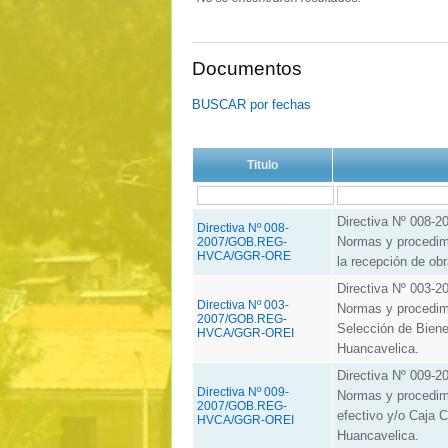
Documentos
BUSCAR por fechas
Titulo
Directiva Nº 00
Directiva Nº 008-
Normas y procedimi
2007/GOB.REG-
HVCA/GGR-ORE
la recepción de ob
Directiva Nº 00
Directiva Nº 003-
Normas y procedimi
2007/GOB.REG-
Selección de Biene
HVCA/GGR-OREI
Huancavelica.
Directiva Nº 00
Directiva Nº 009-
Normas y procedim
2007/GOB.REG-
efectivo y/o Caja 
HVCA/GGR-OREI
Huancavelica.