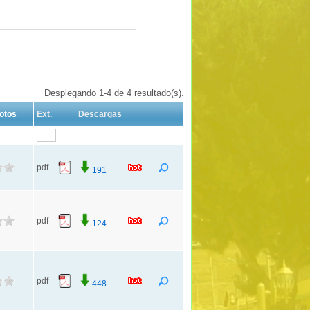
Desplegando 1-4 de 4 resultado(s).
otos
Ext.
Descargas
pdf
191
pdf
124
pdf
448