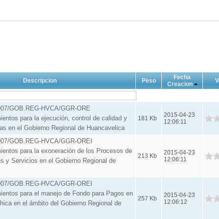
Fecha
Descripcion
Peso
V
Creacion
8-2007/GOB.REG-HVCA/GGR-ORE
2015-04-23
entos para la ejecución, control de calidad y
181 Kb
12:06:11
ras en el Gobierno Regional de Huancavelica
3-2007/GOB.REG-HVCA/GGR-OREI
entos para la exoneración de los Procesos de
2015-04-23
213 Kb
12:06:11
s y Servicios en el Gobierno Regional de
9-2007/GOB.REG-HVCA/GGR-OREI
ientos para el manejo de Fondo para Pagos en
2015-04-23
257 Kb
12:06:12
Chica en el ámbito del Gobierno Regional de