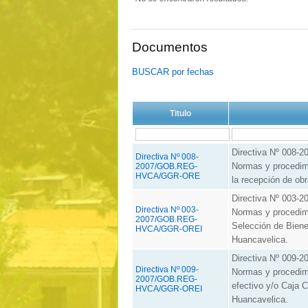
Documentos
BUSCAR por fechas
Titulo
Directiva Nº 00
Directiva Nº 008-
Normas y procedimi
2007/GOB.REG-
HVCA/GGR-ORE
la recepción de ob
Directiva Nº 00
Directiva Nº 003-
Normas y procedimi
2007/GOB.REG-
Selección de Biene
HVCA/GGR-OREI
Huancavelica.
Directiva Nº 00
Directiva Nº 009-
Normas y procedim
2007/GOB.REG-
efectivo y/o Caja 
HVCA/GGR-OREI
Huancavelica.