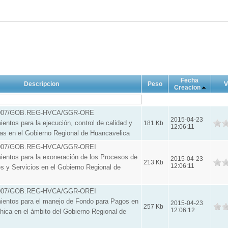
Fecha
Descripcion
Peso
V
Creacion
8-2007/GOB.REG-HVCA/GGR-ORE
2015-04-23
entos para la ejecución, control de calidad y
181 Kb
12:06:11
ras en el Gobierno Regional de Huancavelica
3-2007/GOB.REG-HVCA/GGR-OREI
entos para la exoneración de los Procesos de
2015-04-23
213 Kb
12:06:11
s y Servicios en el Gobierno Regional de
9-2007/GOB.REG-HVCA/GGR-OREI
ientos para el manejo de Fondo para Pagos en
2015-04-23
257 Kb
12:06:12
Chica en el ámbito del Gobierno Regional de