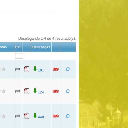
Desplegando 1-4 de 4 resultado(s).
otos
Ext.
Descargas
pdf
191
pdf
124
pdf
448