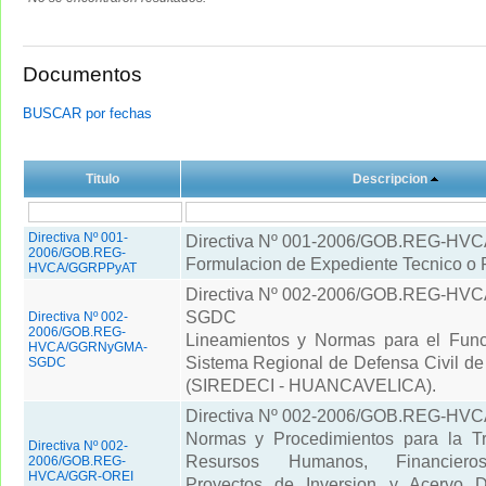
Documentos
BUSCAR por fechas
Titulo
Descripcion
Directiva Nº 001-
Directiva Nº 001-2006/GOB.REG-H
2006/GOB.REG-
Formulacion de Expediente Tecnico o 
HVCA/GGRPPyAT
Directiva Nº 002-2006/GOB.REG-HVC
SGDC
Directiva Nº 002-
2006/GOB.REG-
Lineamientos y Normas para el Func
HVCA/GGRNyGMA-
Sistema Regional de Defensa Civil de
SGDC
(SIREDECI - HUANCAVELICA).
Directiva Nº 002-2006/GOB.REG-HV
Normas y Procedimientos para la Tr
Directiva Nº 002-
Resursos Humanos, Financieros,
2006/GOB.REG-
HVCA/GGR-OREI
Proyectos de Inversion y Acervo 