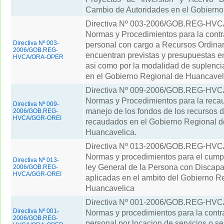
Cambio de Autoridades en el Gobierno
Directiva Nº 003-2006/GOB.REG-H
Normas y Procedimientos para la contr
Directiva Nº 003-
personal con cargo a Recursos Ordinar
2006/GOB.REG-
encuentran previstas y presupuestas 
HVCA/ORA-OPER
asi como por la modalidad de suplenci
en el Gobierno Regional de Huancavel
Directiva Nº 009-2006/GOB.REG-HV
Normas y Procedimientos para la recau
Directiva Nº 009-
manejo de los fondos de los recursos 
2006/GOB.REG-
HVCA/GGR-OREI
recaudados en el Gobierno Regional d
Huancavelica.
Directiva Nº 013-2006/GOB.REG-HV
Normas y procedimientos para el cumpl
Directiva Nº 013-
ley General de la Persona con Discap
2006/GOB.REG-
HVCA/GGR-OREI
aplicadas en el ambito del Gobierno R
Huancavelica
Directiva Nº 001-2006/GOB.REG-H
Directiva Nº 001-
Normas y procedimientos para la contr
2006/GOB.REG-
personal por locacion de servicios o se