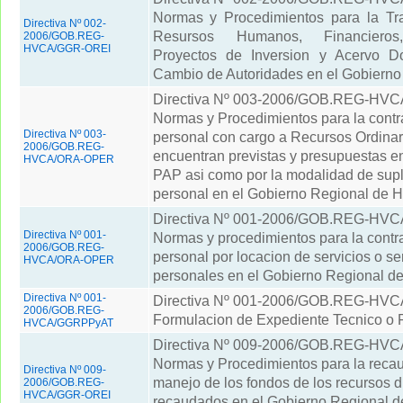
Normas y Procedimientos para la Tra
Directiva Nº 002-
Resursos Humanos, Financieros,
2006/GOB.REG-
HVCA/GGR-OREI
Proyectos de Inversion y Acervo D
Cambio de Autoridades en el Gobierno
Directiva Nº 003-2006/GOB.REG-H
Normas y Procedimientos para la contr
Directiva Nº 003-
personal con cargo a Recursos Ordinar
2006/GOB.REG-
encuentran previstas y presupuestas e
HVCA/ORA-OPER
PAP asi como por la modalidad de sup
personal en el Gobierno Regional de 
Directiva Nº 001-2006/GOB.REG-H
Directiva Nº 001-
Normas y procedimientos para la contr
2006/GOB.REG-
personal por locacion de servicios o se
HVCA/ORA-OPER
personales en el Gobierno Regional d
Directiva Nº 001-
Directiva Nº 001-2006/GOB.REG-H
2006/GOB.REG-
Formulacion de Expediente Tecnico o 
HVCA/GGRPPyAT
Directiva Nº 009-2006/GOB.REG-HV
Normas y Procedimientos para la recau
Directiva Nº 009-
manejo de los fondos de los recursos 
2006/GOB.REG-
HVCA/GGR-OREI
recaudados en el Gobierno Regional d