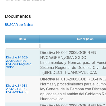
Documentos
BUSCAR por fechas
Titulo
Descripcion
Directiva Nº 002-2006/GOB.REG-
HVCA/
GRRNyGMA-SGDC
Directiva Nº 002-
2006/GOB.REG-
Lineamientos y Normas para el Funci
HVCA/GGRNyGMA-
Sistema Regional de Defensa Civil d
SGDC
- (SIREDECI - HUANCAVELICA).
Directiva Nº 013-2006/GOB.REG-HV
Normas y procedimientos para el cumpl
Directiva Nº 013-
ley General de la Persona con Discap
2006/GOB.REG-
HVCA/GGR-OREI
aplicadas en el ambito del Gobierno R
Huancavelica
Directiva Nº 002-2006/GOB.REG-HV