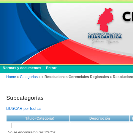
Normas y documentos
Entrar
Home
»
Categorias
»
» Resoluciones Gerenciales Regionales » Resolucion
Subcategorías
BUSCAR por fechas
Título (Categoría)
Descripción
No se encontraron resultados.