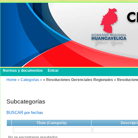
Normas y documentos
Entrar
Home
»
Categorias
»
» Resoluciones Gerenciales Regionales » Resolucion
Subcategorías
BUSCAR por fechas
Título (Categoría)
Descripci
No se encontraron resultados.