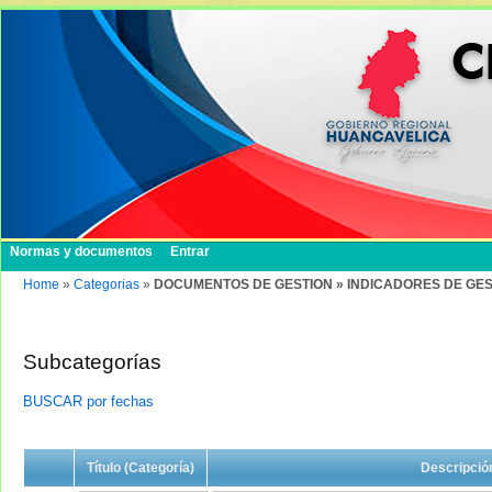
Normas y documentos
Entrar
Home
»
Categorias
»
DOCUMENTOS DE GESTION » INDICADORES DE GES
Subcategorías
BUSCAR por fechas
Título (Categoría)
Descripció