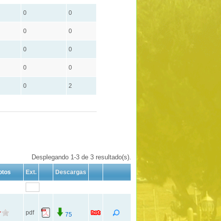
0
0
0
0
0
0
0
0
0
2
Desplegando 1-3 de 3 resultado(s).
otos
Ext.
Descargas
pdf
75