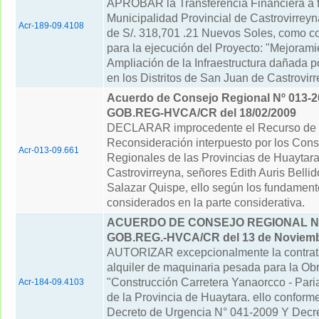
APROBAR la Transferencia Financiera a f
Municipalidad Provincial de Castrovirreyn
Acr-189-09.4108
de S/. 318,701 .21 Nuevos Soles, como co
para la ejecución del Proyecto: "Mejorami
Ampliación de la Infraestructura dañada p
en los Distritos de San Juan de Castrovirre
Acuerdo de Consejo Regional Nº 013-2
GOB.REG-HVCA/CR del 18/02/2009
DECLARAR improcedente el Recurso de
Reconsideración interpuesto por los Cons
Acr-013-09.661
Regionales de las Provincias de Huaytara
Castrovirreyna, señores Edith Auris Belli
Salazar Quispe, ello según los fundament
considerados en la parte considerativa.
ACUERDO DE CONSEJO REGIONAL N° 
GOB.REG.-HVCA/CR del 13 de Noviemb
AUTORIZAR excepcionalmente la contrat
alquiler de maquinaria pesada para la Obr
"Construcción Carretera Yanaorcco - Paria
Acr-184-09.4103
de la Provincia de Huaytara. ello conform
Decreto de Urgencia N° 041-2009 Y Decr