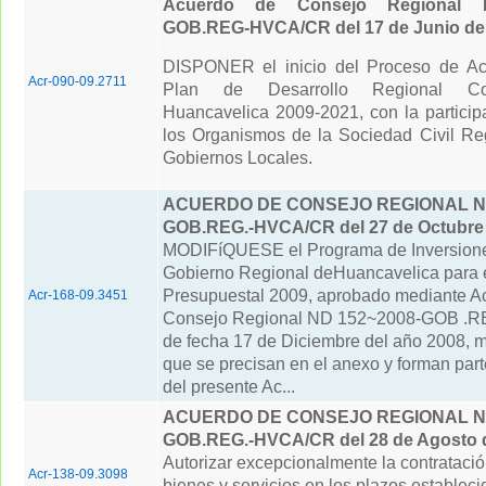
Acuerdo de Consejo Regional N
GOB.REG-HVCA/CR del 17 de Junio del
DISPONER el inicio del Proceso de Act
Acr-090-09.2711
Plan de Desarrollo Regional Co
Huancavelica 2009-2021, con la particip
los Organismos de la Sociedad Civil Re
Gobiernos Locales.
ACUERDO DE CONSEJO REGIONAL N° 
GOB.REG.-HVCA/CR del 27 de Octubre
MODIFíQUESE el Programa de Inversione
Gobierno Regional deHuancavelica para e
Presupuestal 2009, aprobado mediante A
Acr-168-09.3451
Consejo Regional ND 152~2008-GOB .
de fecha 17 de Diciembre del año 2008, m
que se precisan en el anexo y forman part
del presente Ac...
ACUERDO DE CONSEJO REGIONAL Nº 
GOB.REG.-HVCA/CR del 28 de Agosto 
Autorizar excepcionalmente la contratació
Acr-138-09.3098
bienes y servicios en los plazos establec