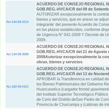
ACUERDO DE CONSEJO REGIONAL N° 
GOB.REG.-HVCA/CR del 09 de Setiembr
AUTORIZAR excepcionalmente la contrat
bienes y servicios, que en anexo se adjunt
Acr-144-09.3214
integrante' del presente Acuerdo de Cons
en los plazos establecidos, conforme disp
de Urgencia N° 041-2009 Y Decreto de Ur
2009.
ACUERDO DE CONSEJO REGIONAL Nº 
GOB.REG.-HVCA/CR del 21 de Agosto 
Acr-134-09.3066
2009
Autorizar excepcionalmente la con
obras, bienes y servicios
ACUERDO DE CONSEJO REGIONAL N° 
GOB.REG.-HVCA/CR del 13 de Noviemb
APROBAR la Transferencia en calidad d
los Bienes Patrimoniales del Gobierno Re
Acr-182-09.4101
Huancavelica (cargador frontal ypavimenta
del Instituto Superior Tecnológico Públic
de Coris del Distrito deSan Pedro de Coris
Provincia de Churcampa y (cabinas de intern