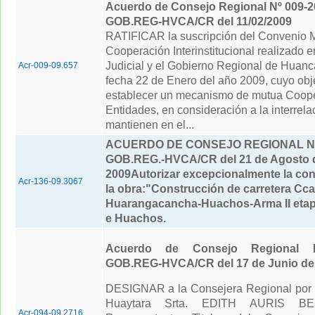
Acuerdo de Consejo Regional Nº 009-2
GOB.REG-HVCA/CR del 11/02/2009
RATIFICAR la suscripción del Convenio 
Cooperación Interinstitucional realizado e
Judicial y el Gobierno Regional de Huanc
Acr-009-09.657
fecha 22 de Enero del año 2009, cuyo obj
establecer un mecanismo de mutua Coope
Entidades, en consideración a la interrela
mantienen en el...
ACUERDO DE CONSEJO REGIONAL Nº 
GOB.REG.-HVCA/CR del 21 de Agosto 
2009
Autorizar excepcionalmente la con
Acr-136-09.3067
la obra:"Construcción de carretera Cc
Huarangacancha-Huachos-Arma II etapa"
e Huachos.
Acuerdo de Consejo Regional N
GOB.REG-HVCA/CR del 17 de Junio del
DESIGNAR a la Consejera Regional por l
Huaytara Srta. EDITH AURIS BE
Acr-094-09.2716