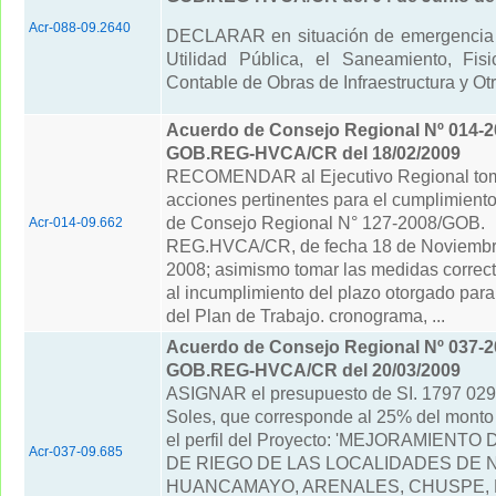
Acr-088-09.2640
DECLARAR en situación de emergencia 
Utilidad Pública, el Saneamiento, Fi
Contable de Obras de Infraestructura y Ot
Acuerdo de Consejo Regional Nº 014-2
GOB.REG-HVCA/CR del 18/02/2009
RECOMENDAR al Ejecutivo Regional tom
acciones pertinentes para el cumplimient
de Consejo Regional N° 127-2008/GOB.
Acr-014-09.662
REG.HVCA/CR, de fecha 18 de Noviembr
2008; asimismo tomar las medidas correct
al incumplimiento del plazo otorgado para
del Plan de Trabajo. cronograma, ...
Acuerdo de Consejo Regional Nº 037-2
GOB.REG-HVCA/CR del 20/03/2009
ASIGNAR el presupuesto de SI. 1797 02
Soles, que corresponde al 25% del monto
el perfil del Proyecto: 'MEJORAMIENTO
Acr-037-09.685
DE RIEGO DE LAS LOCALIDADES DE 
HUANCAMAYO, ARENALES, CHUSPE,