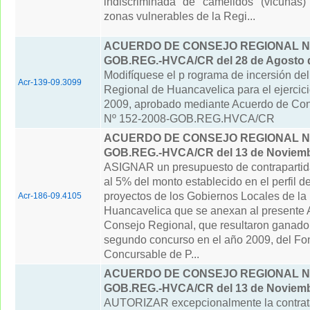
indiscriminada de camélidos (vicuñas)
zonas vulnerables de la Regi...
ACUERDO DE CONSEJO REGIONAL N° 
GOB.REG.-HVCA/CR del 28 de Agosto 
Modifíquese el p rograma de incersión de
Acr-139-09.3099
Regional de Huancavelica para el ejercic
2009, aprobado mediante Acuerdo de Con
Nº 152-2008-GOB.REG.HVCA/CR
ACUERDO DE CONSEJO REGIONAL N° 
GOB.REG.-HVCA/CR del 13 de Noviemb
ASIGNAR un presupuesto de contrapartid
al 5% del monto establecido en el perfil d
proyectos de los Gobiernos Locales de la
Acr-186-09.4105
Huancavelica que se anexan al presente
Consejo Regional, que resultaron ganado
segundo concurso en el año 2009, del Fo
Concursable de P...
ACUERDO DE CONSEJO REGIONAL N° 
GOB.REG.-HVCA/CR del 13 de Noviemb
AUTORIZAR excepcionalmente la contrat