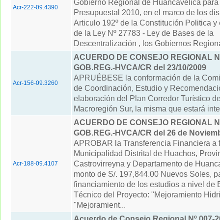
Gobierno Regional de Huancavelica para e
Acr-222-09.4390
Presupuestal 2010, en el marco de los dis
Articulo 192º de la Constitución Politica y 
de la Ley Nº 27783 - Ley de Bases de la
Descentralización , los Gobiernos Regional
ACUERDO DE CONSEJO REGIONAL N° 
GOB.REG.-HVCA/CR del 23/10/2009
APRUÉBESE la conformación de la Comis
Acr-156-09.3260
de Coordinación, Estudio y Recomendaci
elaboración del Plan Corredor Turístico de
Macroregión Sur, la misma que estará int
ACUERDO DE CONSEJO REGIONAL N° 
GOB.REG.-HVCA/CR del 26 de Noviemb
APROBAR la Transferencia Financiera a f
Municipalidad Distrital de Huachos, Provi
Castrovirreyna y Departamento de Huancav
Acr-188-09.4107
monto de S/. 197,844.00 Nuevos Soles, pa
financiamiento de los estudios a nivel de
Técnico del Proyecto: "Mejoramiento Hidri
"Mejoramient...
Acuerdo de Consejo Regional Nº 007-2