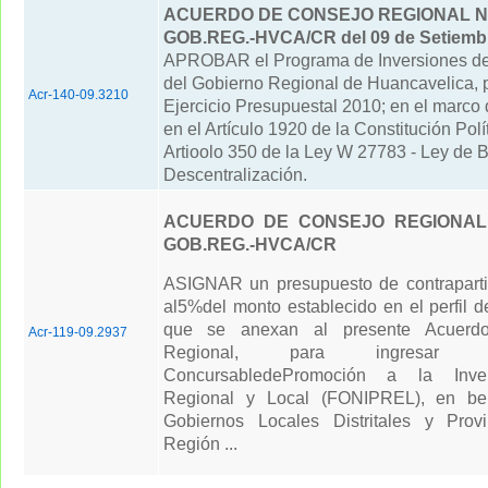
ACUERDO DE CONSEJO REGIONAL N° 
GOB.REG.-HVCA/CR del 09 de Setiembr
APROBAR el Programa de Inversiones de
del Gobierno Regional de Huancavelica, p
Acr-140-09.3210
Ejercicio Presupuestal 2010; en el marco 
en el Artículo 1920 de la Constitución Polít
Artioolo 350 de la Ley W 27783 - Ley de 
Descentralización.
ACUERDO DE CONSEJO REGIONAL N
GOB.REG.-HVCA/CR
ASIGNAR un presupuesto de contraparti
al5%del monto establecido en el perfil d
que se anexan al presente Acuerd
Acr-119-09.2937
Regional, para ingresar
ConcursabledePromoción a la Inver
Regional y Local (FONIPREL), en ben
Gobiernos Locales Distritales y Prov
Región ...