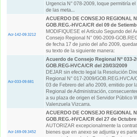
Urgencia N° 078-2009, loque permitiría el
de las meta...
ACUERDO DE CONSEJO REGIONAL N° 
GOB.REG.-HVCA/CR del 09 de Setiembr
MODIFIQUESE el Artículo Segundo del A
Acr-142-09.3212
Consejo Regional N° 090-2009-GOB.R
de fecha 17 de junio del año 2009, qued
su texto de la siguiente manera:
Acuerdo de Consejo Regional Nº 033-2
GOB.REG-HVCA/CR del 20/03/2009
DEJAR sin efecto legal la Resolución Dire
Regional N° 017-2009/GOB.REG.HVCA/O
Acr-033-09.681
03 de Febrero del año 2009, emitido por la
Regional de Administración, consecuentem
a su plaza de origen el Servidor Público 
Valenzuela Vizcarra.
ACUERDO DE CONSEJO REGIONAL N° 
GOB.REG.-HVCA/CR del 27 de Octubre
AUTORIZAR excepcionalmente la contrat
bienes que en anexo se adjunta y es parte
Acr-169-09.3452