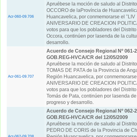
Apruébese la moción de saludo al Distri
OCCORO de laProvíncia de Huancavelic
Huancavelica, por conmemorarse el "LIV
Acr-060-09.706
ANIVERSARIO DE CREACION POLITICA"
votos para que los pobladores del Distrit
Occora, continúen por lasenda de la cultu
desarrollo.
Acuerdo de Consejo Regional Nº 061-2
GOB.REG-HVCA/CR del 12/05/2009
Apruébese la moción de saludo al Distri
TOMAS DE PATA de la Provincia de Anga
Región Huancavelica, por conmemorarse 
Acr-061-09.707
ANIVERSARIO DE CREACION POLITICA"
votos para que los pobladores del Distrit
Tomás de Pata, continúen por lasenda de l
progreso y desarrollo.
Acuerdo de Consejo Regional Nº 062-2
GOB.REG-HVCA/CR del 12/05/2009
Apruébese la moción de saludo al Distri
PEDRO DE CORIS de la Provincia de Ch
Región Huancavelica, por conmemorarse 
Acr-062-09.708