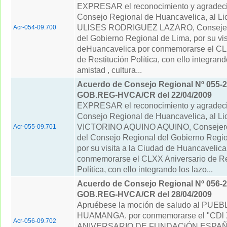
EXPRESAR el reconocimiento y agradeci
Consejo Regional de Huancavelica, al 
ULlSES RODRIGUEZ LAZARO, Consejer
Acr-054-09.700
del Gobierno Regional de Lima, por su vis
deHuancavelica por conmemorarse el CL
de Restitución Política, con ello integrand
amistad , cultura...
Acuerdo de Consejo Regional Nº 055-2
GOB.REG-HVCA/CR del 22/04/2009
EXPRESAR el reconocimiento y agradeci
Consejo Regional de Huancavelica, al Li
VICTORINO AQUINO AQUINO, Consejer
Acr-055-09.701
del Consejo Regional del Gobierno Regio
por su visita a la Ciudad de Huancavelica
conmemorarse el CLXX Aniversario de Re
Política, con ello integrando los lazo...
Acuerdo de Consejo Regional Nº 056-2
GOB.REG-HVCA/CR del 28/04/2009
Apruébese la moción de saludo al PUE
HUAMANGA. por conmemorarse el "CDl 
Acr-056-09.702
ANIVERSARIO DE FUNDACiÓN ESPAÑ