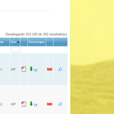
Desplegando 101-150 de 202 resultado(s).
tos
Ext.
Descargas
pdf
32
pdf
28