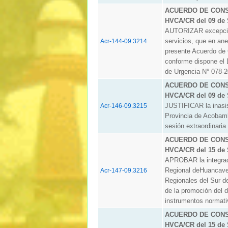
ACUERDO DE CONSE
HVCA/CR del 09 de 
AUTORIZAR excepcion
servicios, que en ane
Acr-144-09.3214
presente Acuerdo de 
conforme dispone el 
de Urgencia N° 078-2
ACUERDO DE CONSE
HVCA/CR del 09 de 
JUSTIFICAR la inasis
Acr-146-09.3215
Provincia de Acoba
sesión extraordinaria
ACUERDO DE CONSE
HVCA/CR del 15 de 
APROBAR la integraci
Regional deHuancavel
Acr-147-09.3216
Regionales del Sur de
de la promoción del d
instrumentos normativ
ACUERDO DE CONSE
HVCA/CR del 15 de 