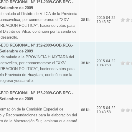
JO REGIONAL N° 151-2009-GOB.REG.-
Setiembre de 2009
e saludo al Distrito de VILCA de la Provincia
2015-04-22
uancavelica, por conmemorarse el "XXV
38 Kb
10:43:57
EACION POLlTICA"; haciendo votos para
l Distrito de Vilca, continúen por la senda de
 desarrollo.
JO REGIONAL N° 152-2009-GOB.REG.-
Setiembre de 2009
n de saludo a la PROVINCIA HUAYTARA del
2015-04-22
ncavelica, por conmemorarse el "XXV
38 Kb
10:43:58
EACION POLlTICA"; haciendo votos para
la Provincia de Huaytara, continúen por la
progreso ydesarrollo.
JO REGIONAL N° 153-2009-GOB.REG.-
Setiembre de 2009
2015-04-22
mación de la Comisión Especial de
68 Kb
10:43:58
io y Recomendaciones para la elaboración del
ico de la Macroregión Sur, lamisma que estará