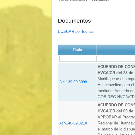
Documentos
BUSCAR por fechas
Titulo
ACUERDO DE CONSE
HVCA/CR del 28 de 
Modifíquese el p rog
Acr-139-09.3099
Huancavelica para el
mediante Acuerdo de
GOB.REG.HVCA/CR
ACUERDO DE CONSE
HVCA/CR del 09 de 
APROBAR el Programa
Regional de Huancavel
Acr-140-09.3210
el marco de lo dispue