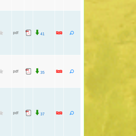
pdf
41
pdf
35
pdf
37