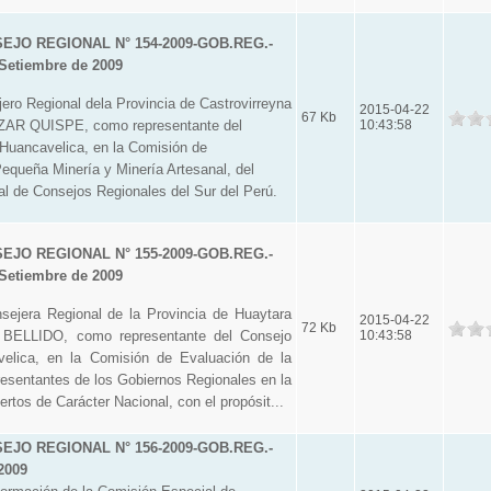
JO REGIONAL N° 154-2009-GOB.REG.-
Setiembre de 2009
o Regional dela Provincia de Castrovirreyna
2015-04-22
67 Kb
R QUISPE, como representante del
10:43:58
Huancavelica, en la Comisión de
Pequeña Minería y Minería Artesanal, del
l de Consejos Regionales del Sur del Perú.
JO REGIONAL N° 155-2009-GOB.REG.-
Setiembre de 2009
jera Regional de la Provincia de Huaytara
2015-04-22
72 Kb
BELLIDO, como representante del Consejo
10:43:58
elica, en la Comisión de Evaluación de la
resentantes de los Gobiernos Regionales en la
rtos de Carácter Nacional, con el propósit...
JO REGIONAL N° 156-2009-GOB.REG.-
2009