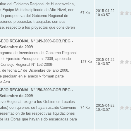
vo del Gobierno Regional de Huancavelica,
 Equipo Multidisciplinario de Alto Nivel, con
2015-04-22
67 Kb
10:43:57
ar la perspectiva del Gobierno Regional de
eciendo propuestas trabajadas con sus
se. respecto a los proyectos que consideren
JO REGIONAL N° 149-2009-GOB.REG.-
Setiembre de 2009
rama de Inversiones del Gobierno Regional
 el Ejercicio Presupuestal 2009, aprobado
2015-04-22
127 Kb
10:43:57
 Consejo Regional N° 152-2008-
e fecha 17 de Diciembre del año 2008,
e precisan en el anexo y forman parte
te Acu...
JO REGIONAL N° 150-2009-GOB.REG.-
Setiembre de 2009
o Regional, exigir a los Gobiernos Locales
2015-04-22
ciales) con quienes se haya suscrito Convenio
74 Kb
10:43:57
 presentación de las respectivas liquidaciones
s de las Obras que hayan sido encargadas para