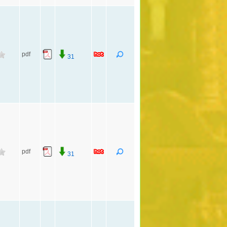
pdf
31
pdf
31