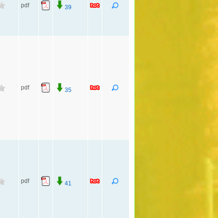
pdf
39
pdf
35
pdf
41