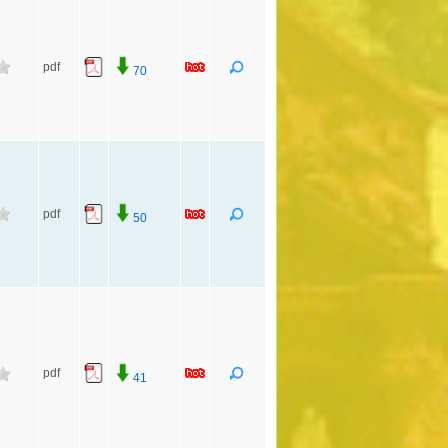
pdf
70
pdf
50
pdf
41