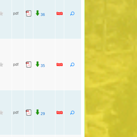
pdf
36
pdf
35
pdf
29