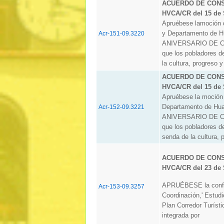
ACUERDO DE CONSE
HVCA/CR del 15 de 
Apruébese lamoción d
y Departamento de H
Acr-151-09.3220
ANIVERSARIO DE CR
que los pobladores de
la cultura, progreso y
ACUERDO DE CONSE
HVCA/CR del 15 de 
Apruébese la moció
Departamento de Hua
Acr-152-09.3221
ANIVERSARIO DE CR
que los pobladores de
senda de la cultura, 
ACUERDO DE CONSE
HVCA/CR del 23 de 
APRUÉBESE la confor
Acr-153-09.3257
Coordinación,' Estud
Plan Corredor Turíst
integrada por