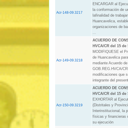
ENCARGAR al Ejecuti
la conformación de un
Acr-148-09.3217
lafinalidad de trabaj
Huancavelica, establ
organizaciones de ba
...
ACUERDO DE CONSE
HVCA/CR del 15 de 
MODIFIQUESE el Prog
de Huancavelica para
Acr-149-09.3218
mediante Acuerdo de
GOB.REG.HVCA/CR, d
modificaciones que s
integrante del presen
ACUERDO DE CONSE
HVCA/CR del 15 de 
EXHORTAR al Ejecutiv
(Distritales y Provin
Acr-150-09.3219
Interinstitucional, la
físicas y financiera
su ejecución