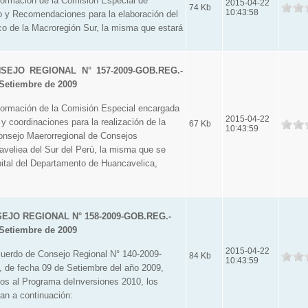
mación de la Comisión Especial de
2015-04-22
74 Kb
10:43:58
o y Recomendaciones para la elaboración del
co de la Macroregión Sur, la misma que estará
EJO REGIONAL N° 157-2009-GOB.REG.-
Setiembre de 2009
mación de la Comisión Especial encargada
2015-04-22
 y coordinaciones para la realización de la
67 Kb
10:43:59
onsejo Maerorregional de Consejos
veliea del Sur del Perú, la misma que se
pital del Departamento de Huancavelica,
JO REGIONAL N° 158-2009-GOB.REG.-
Setiembre de 2009
2015-04-22
rdo de Consejo Regional N° 140-2009-
84 Kb
10:43:59
e fecha 09 de Setiembre del año 2009,
os al Programa deInversiones 2010, los
an a continuación: