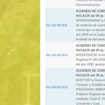
Política y el Artiool
Descentralización.
ACUERDO DE CONSE
HVCA/CR del 09 de 
REPROGRAMAR la fech
de rendición de cuen
Acr-141-09.3211
misma que se desarro
año 2009 en la Capit
finalidad de darcuenta
ACUERDO DE CONSE
HVCA/CR del 09 de 
MODIFIQUESE el Artí
Acr-142-09.3212
Regional N° 090-200
del año 2009, quedan
ACUERDO DE CONSE
HVCA/CR del 09 de 
ACEPTAR la Donación
Cómputo y Estabilizad
Acr-143-09.3213
PROGRAMA UMBRAL 
Gobierno Regional de
mediante Carta N° 10
Cincuenta y Cuat...