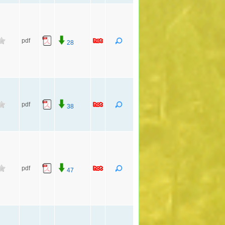
pdf
28
pdf
38
pdf
47