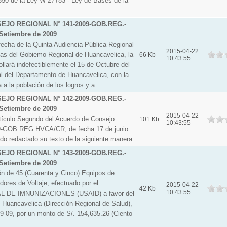
o 350 de la Ley W 27783 - Ley de Bases de la
JO REGIONAL N° 141-2009-GOB.REG.-
Setiembre de 2009
a de la Quinta Audiencia Pública Regional
2015-04-22
tas del Gobiemo Regional de Huancavelica, la
66 Kb
10:43:55
llará indefectiblemente el 15 de Octubre del
al del Departamento de Huancavelica, con la
 a la población de los logros y a...
JO REGIONAL N° 142-2009-GOB.REG.-
Setiembre de 2009
2015-04-22
culo Segundo del Acuerdo de Consejo
101 Kb
10:43:55
9-GOB.REG.HVCA/CR, de fecha 17 de junio
do redactado su texto de la siguiente manera:
JO REGIONAL N° 143-2009-GOB.REG.-
Setiembre de 2009
 de 45 (Cuarenta y Cinco) Equipos de
ores de Voltaje, efectuado por el
2015-04-22
42 Kb
10:43:55
DE IMNUNIZACIONES (USAID) a favor del
 Huancavelica (Dirección Regional de Salud),
9-09, por un monto de S/. 154,635.26 (Ciento