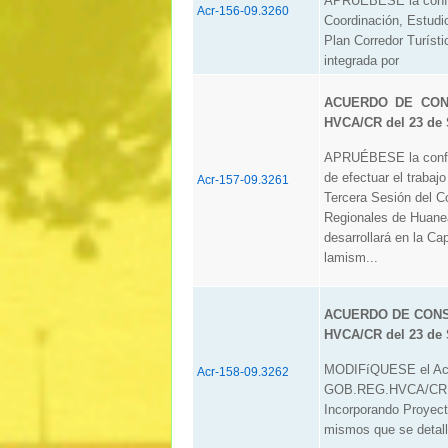
APRUÉBESE la confor
Acr-156-09.3260
Coordinación, Estudi
Plan Corredor Turísti
integrada por
ACUERDO DE CONS
HVCA/CR del 23 de 
APRUÉBESE la confor
de efectuar el trabajo
Acr-157-09.3261
Tercera Sesión del C
Regionales de Huanea
desarrollará en la Ca
lamism...
ACUERDO DE CONSE
HVCA/CR del 23 de 
MODIFíQUESE el Acue
Acr-158-09.3262
GOB.REG.HVCA/CR, d
Incorporando Proyect
mismos que se detall