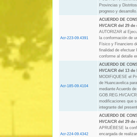
Provincias y Distritos
progreso y desarrollo
ACUERDO DE CONSE
HVCA/CR del 29 de 
AUTORIZAR al Ejecut
la conformación de 
Acr-223-09.4391
Físico y Financiero d
finalidad de efectua
conforme al detalle e
ACUERDO DE CONSE
HVCA/CR del 13 de 
MODIFíQUESE el Prog
de Huancavelica para
Acr-185-09.4104
mediante Acuerdo de
GOB.REG.HVCA/CR, d
modificaciones que s
integrante del present
ACUERDO DE CONSE
HVCA/CR del 29 de 
APRUÉBESE la confor
encargada de realizar
Acr-224-09.4342