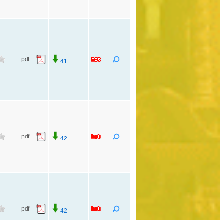
pdf
41
pdf
42
pdf
42