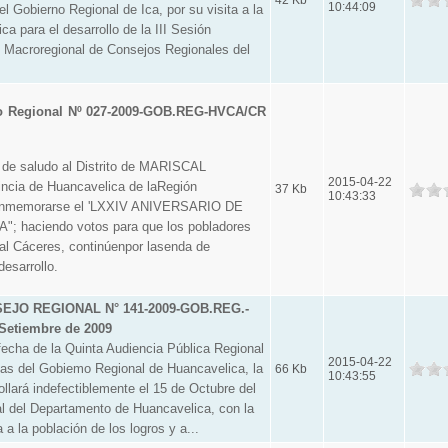
10:44:09
l Gobierno Regional de Ica, por su visita a la
a para el desarrollo de la III Sesión
o Macroregional de Consejos Regionales del
o Regional Nº 027-2009-GOB.REG-HVCA/CR
 de saludo al Distrito de MARISCAL
2015-04-22
cia de Huancavelica de laRegión
37 Kb
10:43:33
conmemorarse el 'LXXIV ANIVERSARIO DE
 haciendo votos para que los pobladores
cal Cáceres, continúenpor lasenda de
desarrollo.
JO REGIONAL N° 141-2009-GOB.REG.-
Setiembre de 2009
a de la Quinta Audiencia Pública Regional
2015-04-22
tas del Gobiemo Regional de Huancavelica, la
66 Kb
10:43:55
llará indefectiblemente el 15 de Octubre del
al del Departamento de Huancavelica, con la
 a la población de los logros y a...