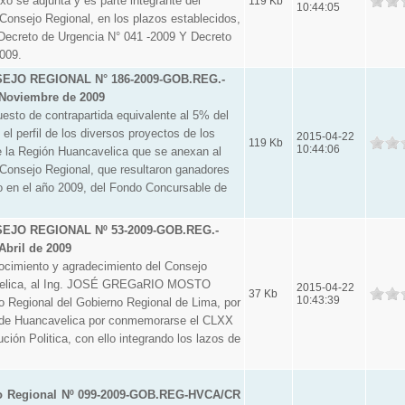
xo se adjunta y es parte integrante del
119 Kb
10:44:05
Consejo Regional, en los plazos establecidos,
Decreto de Urgencia N° 041 -2009 Y Decreto
009.
JO REGIONAL N° 186-2009-GOB.REG.-
Noviembre de 2009
to de contrapartida equivalente al 5% del
el perfil de los diversos proyectos de los
2015-04-22
119 Kb
10:44:06
 la Región Huancavelica que se anexan al
Consejo Regional, que resultaron ganadores
 en el año 2009, del Fondo Concursable de
JO REGIONAL Nº 53-2009-GOB.REG.-
Abril de 2009
imiento y agradecimiento del Consejo
velica, al Ing. JOSÉ GREGaRIO MOSTO
2015-04-22
37 Kb
10:43:39
Regional del Gobierno Regional de Lima, por
d de Huancavelica por conmemorarse el CLXX
ción Politica, con ello integrando los lazos de
o Regional Nº 099-2009-GOB.REG-HVCA/CR