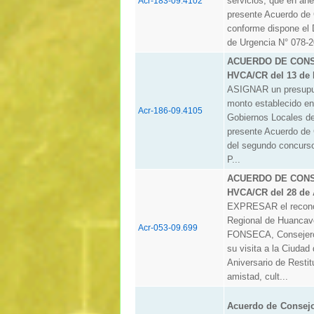
servicios, que en ane
Acr-183-09.4102
presente Acuerdo de 
conforme dispone el 
de Urgencia N° 078-2
ACUERDO DE CONSE
HVCA/CR del 13 de 
ASIGNAR un presupues
monto establecido en 
Acr-186-09.4105
Gobiernos Locales de
presente Acuerdo de 
del segundo concurso
P...
ACUERDO DE CONSE
HVCA/CR del 28 de 
EXPRESAR el reconoc
Regional de Huanca
Acr-053-09.699
FONSECA, Consejero 
su visita a la Ciuda
Aniversario de Restitu
amistad, cult...
Acuerdo de Consej