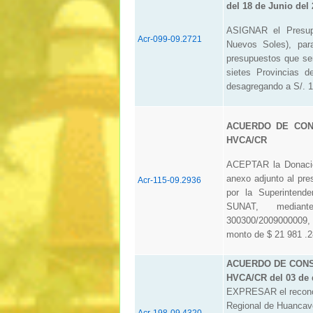
del 18 de Junio del
ASIGNAR el Presupu
Acr-099-09.2721
Nuevos Soles), par
presupuestos que sera
sietes Provincias d
desagregando a S/. 1
ACUERDO DE CONS
HVCA/CR
ACEPTAR la Donació
anexo adjunto al pre
Acr-115-09.2936
por la Superintende
SUNAT, mediant
300300/2009000009, 
monto de $ 21 981 .28
ACUERDO DE CONSE
HVCA/CR del 03 de 
EXPRESAR el reconoc
Regional de Huanca
Acr-198-09.4320