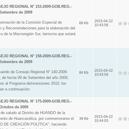
JO REGIONAL N° 153-2009-GOB.REG.-
Setiembre de 2009
2015-04-22
mación de la Comisión Especial de
68 Kb
10:43:58
io y Recomendaciones para la elaboración del
ico de la Macroregión Sur, lamisma que estará
JO REGIONAL N° 158-2009-GOB.REG.-
Setiembre de 2009
2015-04-22
rdo de Consejo Regional N° 140-2009-
84 Kb
10:43:59
e fecha 09 de Setiembre del año 2009,
os al Programa deInversiones 2010, los
an a continuación:
JO REGIONAL N° 175-2009-GOB.REG.-
Octubre de 2009
de saludo al Distrito de HUANDO de la
2015-04-22
mento de Huancavelica, por conmemorarse el
39 Kb
10:44:03
O DE CREACiÓN POLÍTICA"; haciendo