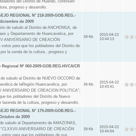
bladores del Distrito de Huando, continúen
tura, progreso y desarrollo.
JO REGIONAL N° 218-2009-GOB.REG.-
diciembre de 2009
n de saludo al Distrito de ANCHONGA, de
raes y Departamento de Huancavelica, por
2015-04-22
39 Kb
10:44:13
LXV ANIVERSARIO DE CREACIÓN
votos para que los pobladores del Distrito de
or la senda de la cultura , progreso y
o Regional Nº 060-2009-GOB.REG-HVCA/CR
 de saludo al Distrito de NUEVO OCCORO de
2015-04-22
avelica de laRegión Huancavelica, por
36 Kb
10:43:41
LIV ANIVERSARIO DE CREACION POLITICA";
ue los pobladores del Distrito de Nuevo
 lasenda de la cultura, progreso y desarrollo.
JO REGIONAL N° 179-2009-GOB.REG.-
Octubre de 2009
 de saludo al Departamento de AMAZONAS,
2015-04-22
el "CLXXVII ANIVERSARIO DE CREACiÓN
39 Kb
10:44:04
votos para que los pobladores de sus