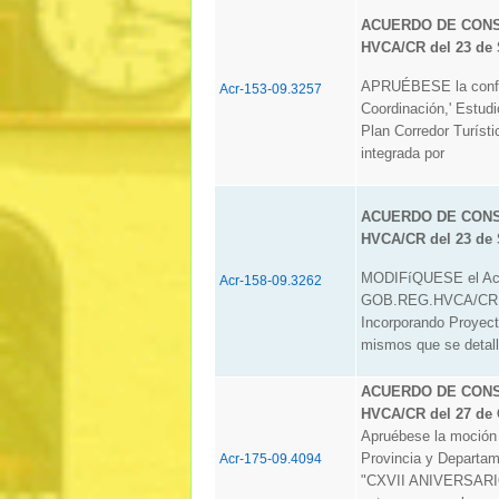
ACUERDO DE CONSE
HVCA/CR del 23 de 
APRUÉBESE la confor
Acr-153-09.3257
Coordinación,' Estud
Plan Corredor Turíst
integrada por
ACUERDO DE CONSE
HVCA/CR del 23 de 
MODIFíQUESE el Acue
Acr-158-09.3262
GOB.REG.HVCA/CR, d
Incorporando Proyect
mismos que se detall
ACUERDO DE CONSE
HVCA/CR del 27 de 
Apruébese la moción 
Provincia y Departa
Acr-175-09.4094
"CXVII ANIVERSARI