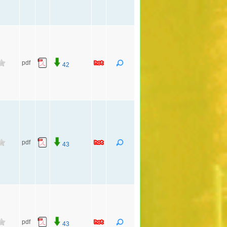
pdf
42
pdf
43
pdf
43