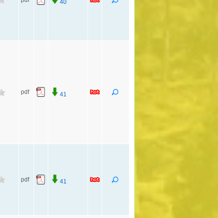
40
pdf
41
pdf
41