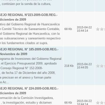
, continúen por la senda de la cultura,
.
JO REGIONAL N°223-2009-GOB.REG.-
diciembre de 2009
ivo del Gobierno Regional de Huancavelica
2015-04-22
un Comité Técnico de Saneamiento Contable,
68 Kb
10:44:14
el Gobierno Regional de Huncavelica, con la
r las subsanaciones y saneamiento respectivo
n los fundamentos citados ut supra.
JO REGIONAL N° 185-2009-GOB.REG.-
Noviembre de 2009
rama de Inversiones del Gobierno Regional
 el Ejercicio Presupuestal 2009, aprobado
2015-04-22
218 Kb
10:44:05
 Consejo Regional N° 152-2008-
e fecha 17 de Diciembre del año 2008,
e precisan en el anexo y forman parte
e Ac...
JO REGIONAL N° 224-2009-GOB.REG.-
diciembre de 2009
mación de la Comisión Investigadora,
2015-04-22
 , la investigación, estudio y dictamen
66 Kb
10:44:14