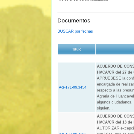
Documentos
BUSCAR por fechas
Titulo
ACUERDO DE CONSE
HVCA/CR del 27 de 
APRUÉBESE la confor
encargada de realizar
Acr-171-09.3454
respecto a las presun
Agraria de Huancavel
algunos ciudadanos, 
siguien...
ACUERDO DE CONSE
HVCA/CR del 13 de 
AUTORIZAR excepcion