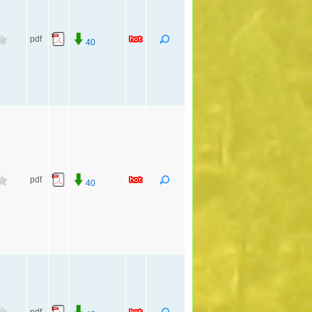
pdf
40
pdf
40
pdf