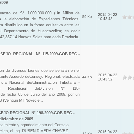
 2009
esto de S/. 1'000.000.000 (Un Millon de
2015-04-22
59 Kb
a la elaboración de Expedientes Técnicos,
10:43:48
 distribuido en la forma equitativa entre las
el Departamento de Huancavelica; es decir
42,857.14 Nuevos Soles para cada Provincia.
EJO REGIONAL N° 115-2009-GOB.REG.-
n de diversos bienes que se señalan en el
2015-04-22
sente Acuerdo deConsejo Regional, efectuada
44 Kb
10:43:52
ncia Nacional deAdministración Tributaria -
e Resolución deDivisión N° 118-
de fecha 05 de Junio del año 2009, por un
 (Veintiun Mil Novecie...
JO REGIONAL N° 198-2009-GOB.REG.-
diciembre de 2009
imiento y agradecimiento del Consejo
velica, al Ing. RUBEN RIVERA CHAVEZ
2015-04-22
42 Kb