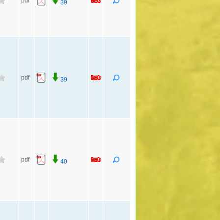
pdf
39
pdf
39
pdf
40