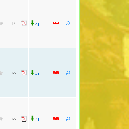
pdf
41
pdf
41
pdf
41