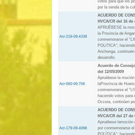
votos para que los po
por la senda de la cul
ACUERDO DE CONSE
HVCA/CR del 16 de 
APRUÉBESE la moció
la Provincia de Anga
Acr-218-09.4338
conmemorarse el "
POLITICA"; haciendo 
Anchonga, continuén p
desarrollo.
Acuerdo de Consej
del 12/05/2009
Apruébese la moción
laProvíncia de Huanc
Acr-060-09.706
conmemorarse el "
haciendo votos para q
Occora, continúen por
ACUERDO DE CONSE
HVCA/CR del 27 de 
Apruébese lamoción
por conmemorarse 
Acr-179-09.4098
POLÍTICA"; haciendo 