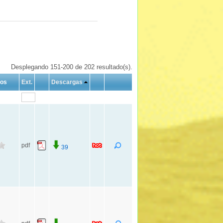
Desplegando 151-200 de 202 resultado(s).
tos
Ext.
Descargas
pdf
39