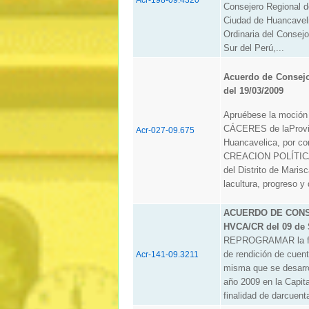
Consejero Regional de
Ciudad de Huancavelic
Ordinaria del Consej
Sur del Perú,...
Acuerdo de Consej
del 19/03/2009
Apruébese la moción
CÁCERES de laProvin
Acr-027-09.675
Huancavelica, por 
CREACION POLÍTICA";
del Distrito de Maris
lacultura, progreso y 
ACUERDO DE CONSE
HVCA/CR del 09 de 
REPROGRAMAR la fech
de rendición de cuen
Acr-141-09.3211
misma que se desarro
año 2009 en la Capit
finalidad de darcuenta