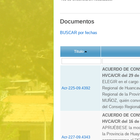
Documentos
BUSCAR por fechas
Titulo
ACUERDO DE CONS
HVCA/CR del 29 de 
ELEGIR en el carg
Regional de Huancave
Acr-225-09.4392
Regional de la Pro
MUÑOZ, quién convoc
del Consejo Regiona
ACUERDO DE CONS
HVCA/CR del 16 de 
APRUÉBESE la moció
la Provincia de Huay
Acr-227-09.4343