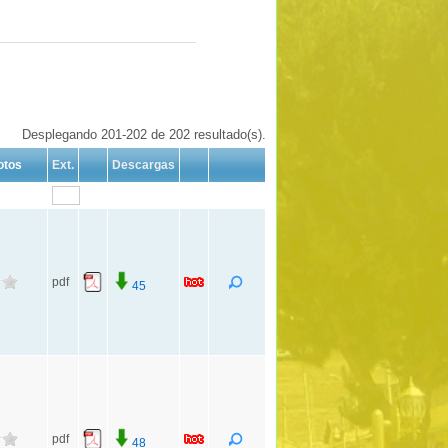
Desplegando 201-202 de 202 resultado(s).
otos
Ext.
Descargas
pdf
45
pdf
48