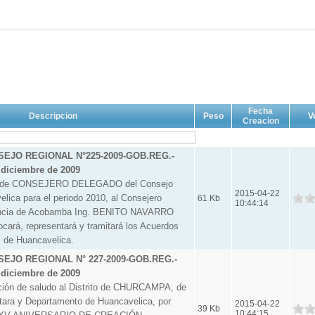
Fecha
Descripcion
Peso
V
Creacion
EJO REGIONAL N°225-2009-GOB.REG.-
diciembre de 2009
o de CONSEJERO DELEGADO del Consejo
2015-04-22
lica para el periodo 2010, al Consejero
61 Kb
10:44:14
vincia de Acobamba Ing. BENITO NAVARRO
ará, representará y tramitará los Acuerdos
l de Huancavelica.
EJO REGIONAL N° 227-2009-GOB.REG.-
diciembre de 2009
n de saludo al Distrito de CHURCAMPA, de
tara y Departamento de Huancavelica, por
2015-04-22
39 Kb
10:44:15