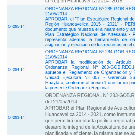
la Región Huancavelica 2014- 2018"
ORDENANZA REGIONAL Nº 285-GOB.REG
21/05/2014
APROBAR, el "Plan Estratégico Regional de 
Región Huancavelica 2015 - 2021" - PE
Or-285-14
documento que muestra el alineamiento y art
Plan Estratégico Nacional de Artesanía 
representa además la herramienta de ori
asignación y ejecución de los recursos en el c
ORDENANZA REGIONAL Nº 284-GOB.REG
21/05/2014
APROBAR la modificación del Artículo 
Ordenanza Regional Nº 263-GOB.REG.
Or-284-14
aprueba el Reglamento de Organización y 
Unidad Ejecutora Nº 007 - Gerencia Su
Huaytara, conforme al anexo 1 que forma par
la presente Ordenanza Regional.
ORDENANZA REGIONAL Nº 283-GOB.
del 21/05/2014
APROBAR el Plan Regional de Acuicultu
Huancavelica 2014 - 2021, como instrume
Or-283-14
que permitirá orientar la política regional p
desarrollo integral de la Acuicultura de u
planificada y eficiente, la misma que se a