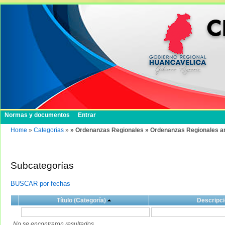
Normas y documentos
Entrar
Home
»
Categorias
»
» Ordenanzas Regionales » Ordenanzas Regionales a
Subcategorías
BUSCAR por fechas
Título (Categoría)
Descripci
No se encontraron resultados.