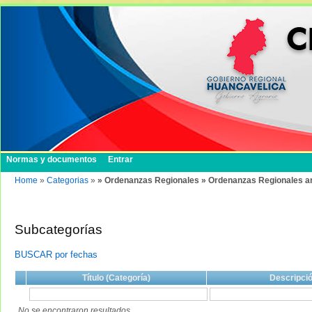
Normas y documentos
Entrar
Home
»
Categorias
»
» Ordenanzas Regionales » Ordenanzas Regionales a
Subcategorías
BUSCAR por fechas
Título (Categoría)
Descripci
No se encontraron resultados.