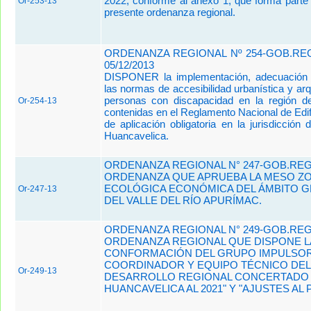
2022, conforme al anexo 1, que forma parte 
Or-253-13
presente ordenanza regional.
ORDENANZA REGIONAL Nº 254-GOB.REG
05/12/2013
DISPONER la implementación, adecuación y
las normas de accesibilidad urbanística y arq
personas con discapacidad en la región d
Or-254-13
contenidas en el Reglamento Nacional de Edi
de aplicación obligatoria en la jurisdicción
Huancavelica.
ORDENANZA REGIONAL N° 247-GOB.RE
ORDENANZA QUE APRUEBA LA MESO ZO
ECOLÓGICA ECONÓMICA DEL ÁMBITO 
Or-247-13
DEL VALLE DEL RÍO APURÍMAC.
ORDENANZA REGIONAL N° 249-GOB.RE
ORDENANZA REGIONAL QUE DISPONE L
CONFORMACIÓN DEL GRUPO IMPULSOR
COORDINADOR Y EQUIPO TÉCNICO DEL 
Or-249-13
DESARROLLO REGIONAL CONCERTADO
HUANCAVELICA AL 2021" Y "AJUSTES AL 