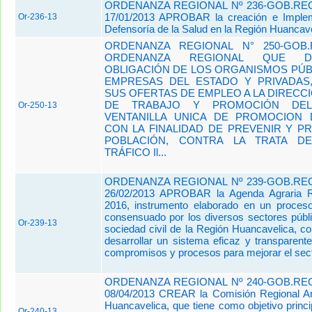
ORDENANZA REGIONAL Nº 236-GOB.REG
17/01/2013 APROBAR la creación e Implem
Or-236-13
Defensoría de la Salud en la Región Huancave
ORDENANZA REGIONAL N° 250-GOB.
ORDENANZA REGIONAL QUE D
OBLIGACIÓN DE LOS ORGANISMOS PÚB
EMPRESAS DEL ESTADO Y PRIVADAS,
SUS OFERTAS DE EMPLEO A LA DIRECC
DE TRABAJO Y PROMOCIÓN DE
Or-250-13
VENTANILLA UNICA DE PROMOCION 
CON LA FINALIDAD DE PREVENIR Y P
POBLACIÓN, CONTRA LA TRATA D
TRÁFICO Il...
ORDENANZA REGIONAL Nº 239-GOB.REG
26/02/2013 APROBAR la Agenda Agraria R
2016, instrumento elaborado en un proceso 
consensuado por los diversos sectores públi
Or-239-13
sociedad civil de la Región Huancavelica, con
desarrollar un sistema eficaz y transparen
compromisos y procesos para mejorar el secto
ORDENANZA REGIONAL Nº 240-GOB.REG
08/04/2013 CREAR la Comisión Regional An
Huancavelica, que tiene como objetivo princ
Or-240-13