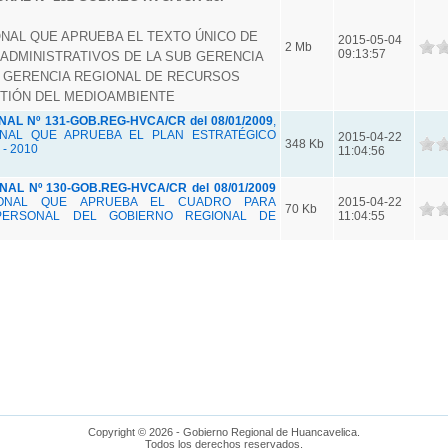
AL QUE APRUEBA EL TEXTO ÚNICO DE
2015-05-04
2 Mb
09:13:57
ADMINISTRATIVOS DE LA SUB GERENCIA
, GERENCIA REGIONAL DE RECURSOS
TIÓN DEL MEDIOAMBIENTE
L Nº 131-GOB.REG-HVCA/CR del 08/01/2009
,
NAL QUE APRUEBA EL PLAN ESTRATÉGICO
2015-04-22
348 Kb
- 2010
11:04:56
L Nº 130-GOB.REG-HVCA/CR del 08/01/2009
IONAL QUE APRUEBA EL CUADRO PARA
2015-04-22
70 Kb
PERSONAL DEL GOBIERNO REGIONAL DE
11:04:55
Copyright © 2026 - Gobierno Regional de Huancavelica.
Todos los derechos reservados.