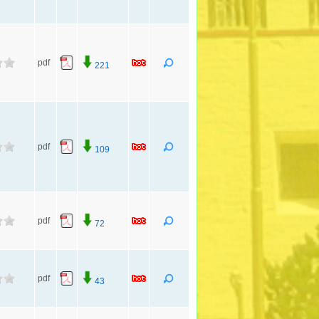
pdf
221
pdf
109
pdf
72
pdf
43