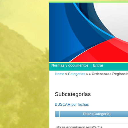
Normas y documentos
Entrar
Home
»
Categorias
»
» Ordenanzas Regional
Subcategorías
BUSCAR por fechas
Título (Categoría)
No se encontraron resultados.