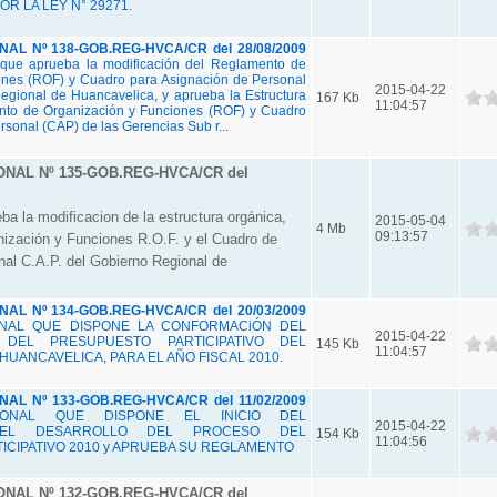
OR LA LEY N° 29271.
L Nº 138-GOB.REG-HVCA/CR del 28/08/2009
que aprueba la modificación del Reglamento de
ones (ROF) y Cuadro para Asignación de Personal
2015-04-22
egional de Huancavelica, y aprueba la Estructura
167 Kb
11:04:57
nto de Organización y Funciones (ROF) y Cuadro
sonal (CAP) de las Gerencias Sub r...
NAL Nº 135-GOB.REG-HVCA/CR del
a la modificacion de la estructura orgánica,
2015-05-04
4 Mb
09:13:57
ización y Funciones R.O.F. y el Cuadro de
al C.A.P. del Gobierno Regional de
L Nº 134-GOB.REG-HVCA/CR del 20/03/2009
NAL QUE DISPONE LA CONFORMACiÓN DEL
2015-04-22
 DEL PRESUPUESTO PARTICIPATIVO DEL
145 Kb
11:04:57
UANCAVELICA, PARA EL AÑO FISCAL 2010.
L Nº 133-GOB.REG-HVCA/CR del 11/02/2009
IONAL QUE DISPONE EL INICIO DEL
2015-04-22
DEL DESARROLLO DEL PROCESO DEL
154 Kb
11:04:56
CIPATIVO 2010 y APRUEBA SU REGLAMENTO
NAL Nº 132-GOB.REG-HVCA/CR del