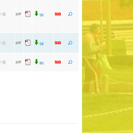
pdf
56
pdf
58
pdf
90