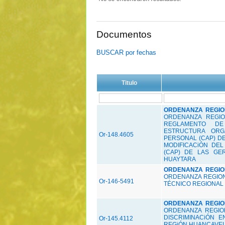
Documentos
BUSCAR por fechas
Titulo
ORDENANZA REGIONA
ORDENANZA REGIO
REGLAMENTO DE
ESTRUCTURA ORG
Or-148.4605
PERSONAL (CAP) D
MODIFICACiÓN DE
(CAP) DE LAS GE
HUAYTARA
ORDENANZA REGIONA
ORDENANZA REGIO
Or-146-5491
TÉCNICO REGIONAL 
ORDENANZA REGIONA
ORDENANZA REGIO
DISCRIMINACiÓN 
Or-145.4112
REGiÓN HUANCAVEL