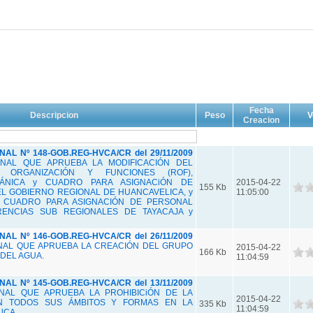
Fecha
Descripcion
Peso
V
Creacion
L Nº 148-GOB.REG-HVCA/CR del 29/11/2009
NAL QUE APRUEBA LA MODIFICACIÓN DEL
 ORGANIZACIÓN Y FUNCIONES (ROF),
ÁNICA y CUADRO PARA ASIGNACiÓN DE
2015-04-22
155 Kb
EL GOBIERNO REGIONAL DE HUANCAVELICA, y
11:05:00
L CUADRO PARA ASIGNACIÓN DE PERSONAL
RENCIAS SUB REGIONALES DE TAYACAJA y
L Nº 146-GOB.REG-HVCA/CR del 26/11/2009
NAL QUE APRUEBA LA CREACIÓN DEL GRUPO
2015-04-22
166 Kb
DEL AGUA.
11:04:59
L Nº 145-GOB.REG-HVCA/CR del 13/11/2009
NAL QUE APRUEBA LA PROHIBICiÓN DE LA
2015-04-22
EN TODOS SUS ÁMBITOS Y FORMAS EN LA
335 Kb
11:04:59
lCA