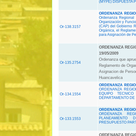
(MYPE) DISPUESTA P
ORDENANZA REGIONA
Ordenanza Regional 
Organización y Funci
(CAP) del Gobierno R
Or-138.3157
Orgánica, el Reglame
para Asignación de Per
ORDENANZA REGIO
19/05/2009
Ordenanza que aprueb
Or-135.2754
Reglamento de Organ
Asignacion de Person
Huancavelica
ORDENANZA REGIONA
ORDENANZA REGIO
EQUIPO TECNICO
Or-134.1554
DEPARTAMENTO DE H
ORDENANZA REGIONA
ORDENANZA REG
PLANEAMIENTO 
Or-133.1553
PRESUPUESTO PARTI
ORDENANZA REGIO