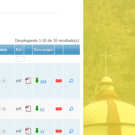
Desplegando 1-16 de 16 resultado(s).
otos
Ext.
Descargas
pdf
183
pdf
53
pdf
77