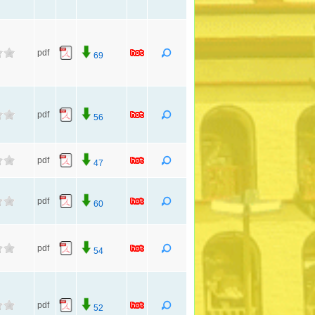
pdf
69
pdf
56
pdf
47
pdf
60
pdf
54
pdf
52