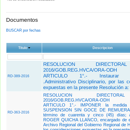
Documentos
BUSCAR por fechas
Titulo
Descripcion
RESOLUCION DIRECTORA
2016/GOB.REG.HVCA/ORA-ODH
ARTICULO 1°.-
Instaurar P
RD-389-2016
.Administrativo Disciplinario,
por las c
expuestas en la presente Resolución a:
RESOLUCION DIRECTORA
2016/GOB.REG.HVCA/ORA-ODH
ARTICULO 1°.- IMPONER la medida di
SUSPENSION SIN GOCE DE REMUERACI
RD-363-2016
término de cuarenta y cinco (45) días; al
ROGER QUICHA LLANCO, encargado de es
Archivo Regional del Gobierno Regional de H
los consideraciones expuestas en la presente