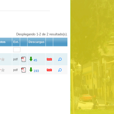
Desplegando 1-2 de 2 resultado(s).
otos
Ext.
Descargas
pdf
45
pdf
193