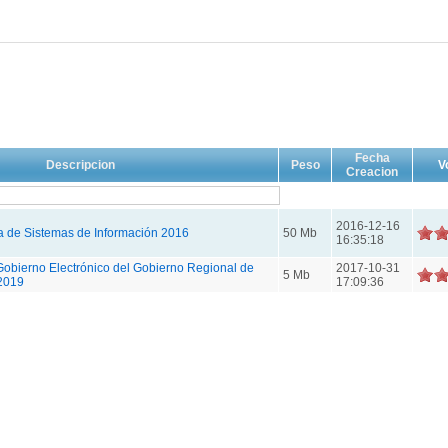
Fecha
Descripcion
Peso
V
Creacion
2016-12-16
a de Sistemas de Información 2016
50 Mb
16:35:18
Gobierno Electrónico del Gobierno Regional de
2017-10-31
5 Mb
2019
17:09:36