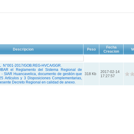
Fecha
Descripcion
Peso
V
Creacion
 N°001-2017/GOB.REG-HVCA/GGR.
BAR el Reglamento del Sistema Regional de
2017-02-14
l - SIAR Huancavelica, documento de gestión que
318 Kb
17:27:57
 25 Artículos y 3 Disposiciones Complementarias,
resente Decreto Regional en calidad de anexo.