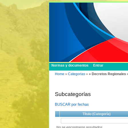
Normas y documentos
Entrar
Home
»
Categorias
»
» Decretos Regionales 
Subcategorías
BUSCAR por fechas
Título (Categoría)
No se encontraron resultados.