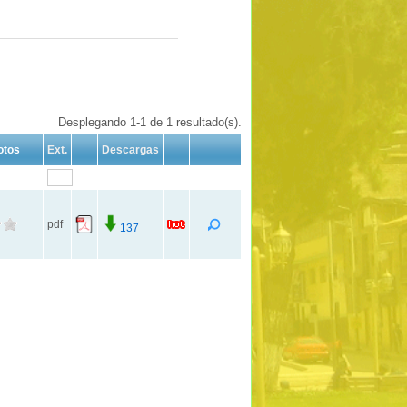
Desplegando 1-1 de 1 resultado(s).
otos
Ext.
Descargas
pdf
137