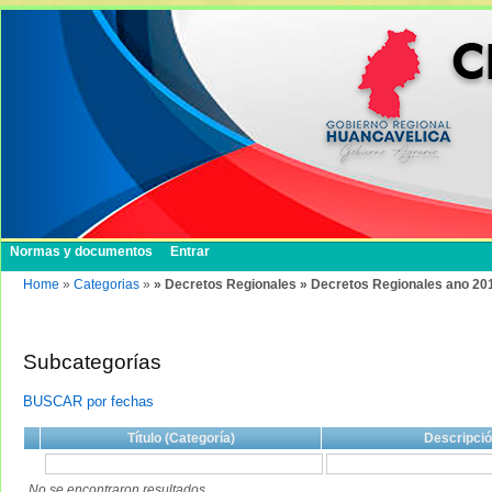
Normas y documentos
Entrar
Home
»
Categorias
»
» Decretos Regionales » Decretos Regionales ano 20
Subcategorías
BUSCAR por fechas
Título (Categoría)
Descripci
No se encontraron resultados.